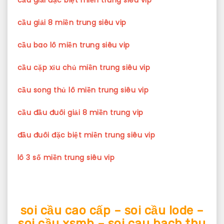
cầu giải đặc biệt miền trung siêu vip
cầu giải 8 miền trung siêu vip
cầu bao lô miền trung siêu vip
cầu cặp xỉu chủ miền trung siêu vip
cầu song thủ lô miền trung siêu vip
cầu đầu đuôi giải 8 miền trung vip
đầu đuôi đặc biệt miền trung siêu vip
lô 3 số miền trung siêu vip
soi cầu cao cấp – soi cầu lode –
soi cầu xsmb – soi cau bach thu