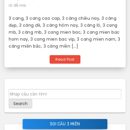
lô đề mb
3 cang, 3 cang cao cap, 3 càng chiều nay, 3 càng
đẹp, 3 càng đề, 3 càng hôm nay, 3 càng lô, 3 cang
mb, 3 càng mb, 3 cang mien bac, 3 cang mien bac
hom nay, 3 cang mien bac vip, 3 cang mien nam, 3
càng miền bắc, 3 càng miền […]
Read Post
Search
SOI CẦU 3 MIỀN