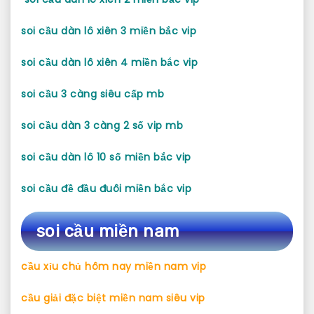
soi cầu dàn lô xiên 3 miền bắc vip
soi cầu dàn lô xiên 4 miền bắc vip
soi cầu 3 càng siêu cấp mb
soi cầu dàn 3 càng 2 số vip mb
soi cầu dàn lô 10 số miền bắc vip
soi cầu đề đầu đuôi miền bắc vip
soi cầu miền nam
cầu xỉu chủ hôm nay miền nam vip
cầu giải đặc biệt miền nam siêu vip