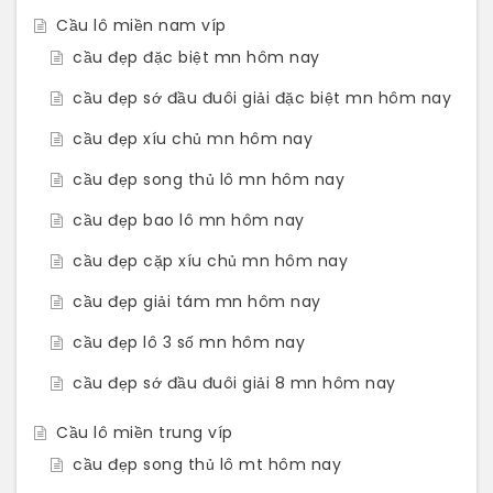
Cầu lô miền nam víp
cầu đẹp đặc biệt mn hôm nay
cầu đẹp sớ đầu đuôi giải đặc biệt mn hôm nay
cầu đẹp xíu chủ mn hôm nay
cầu đẹp song thủ lô mn hôm nay
cầu đẹp bao lô mn hôm nay
cầu đẹp cặp xíu chủ mn hôm nay
cầu đẹp giải tám mn hôm nay
cầu đẹp lô 3 số mn hôm nay
cầu đẹp sớ đầu đuôi giải 8 mn hôm nay
Cầu lô miền trung víp
cầu đẹp song thủ lô mt hôm nay