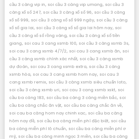
,
,
cầu 3 càng vip in
soi cầu 3 càng vip umang
soi cầu 3
,
,
càng xổ số 247
soi cầu 3 càng xổ số 96
soi cầu 3 càng
,
,
xổ số 999
soi cầu 3 càng xổ số 999 ngày
soi cầu 3 càng
,
,
xổ số gia lai
soi cầu 3 càng xổ số gia lai hôm nay
soi
,
cầu 3 càng xổ số rồng vàng
soi cầu 3 càng xổ số tiền
,
,
,
giang
soi cau 3 cang xsmb 100
soi cầu 3 càng xsmb 3s
,
,
soi cau 3 cang xsmb 4/7/2
soi cau 3 cang xsmb ăn
soi
,
cầu 3 càng xsmb chính xác nhất
soi cầu 3 càng xsmb
,
,
dự đoán
soi cau 3 cang xsmb extra
soi cầu 3 càng
,
,
xsmb hòa
soi cau 3 cang xsmb hom nay
soi cau 3
,
,
cang xsmb remix
soi cầu 3 càng xsmb siêu chuẩn loto
,
,
soi cầu 3 càng xsmb uri
soi cau 3 cang xsmb xskt
soi
,
,
cầu ba càng 183
soi cầu ba càng 3 càng miền bắc
soi
,
,
cầu ba càng chắc ăn vặt
soi cầu ba càng chắc ăn về
,
soi cau ba càng hom nay chinh xac
soi cầu ba càng
,
,
hôm nay đề
soi cầu ba càng miễn phí đặc biệt
soi cầu
,
ba càng miễn phí lô chuẩn
soi cầu ba càng miễn phí ơ
,
,
mỹ
soi cầu ba càng minh ngọc 3 miền
soi cầu ba càng