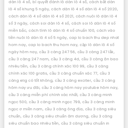
,
,
dàn lô 4 số
bí quyết đánh lô dàn lô 4 số
cách bắt dàn
càng
,
,
lô 4 số khung 5 ngày
cách dàn lô 4 số dàn lô 4 số 2020
víp
,
cách dàn lô 4 số dàn lô 4 số 2021
cách nuôi lô dàn lô 4
mb
,
,
số 3 ngày
cách soi dàn lô 4 số
cách soi lô dàn lô 4 số
hôm
,
,
miền bắc
cách tính lô dàn lô 4 số chuẩn 100
cách vào
nay
,
tiền nuôi lô dàn lô 4 số 5 ngày
cap lo bach thu dep nhat
,
,
hom nay
cap lo bach thu hom nay
cặp lô dàn lô 4 số
,
,
,
ngày hôm nay
cầu 3 càng 247 56
cầu 3 càng 247 lắk
,
,
cầu 3 càng 247 nam
cầu 3 càng 4d
cầu 3 càng ăn bao
,
,
nhiêu tiền
cầu 3 càng chính xác 100 99
cầu 3 càng
,
,
chính xác 100 gratis
cầu 3 càng chuẩn xác 77
cầu 3
,
,
càng elig có tốt không
cầu 3 càng exciter
cầu 3 càng
,
,
hôm nay ưu đãi
cầu 3 càng hôm nay youtube hôm nay
,
cầu 3 càng miễn phí chính xác nhất
cầu 3 càng minh
,
,
ngọc 500
cầu 3 càng minh ngọc 799
cầu 3 càng minh
,
,
ngọc ơ miền nam
cầu 3 càng ông địa
cầu 3 càng siêu
,
,
chuẩn
cầu 3 càng siêu chuẩn âm dương
cầu 3 càng
,
siêu chuẩn bao nhiêu tiền
cầu 3 càng siêu chuẩn in