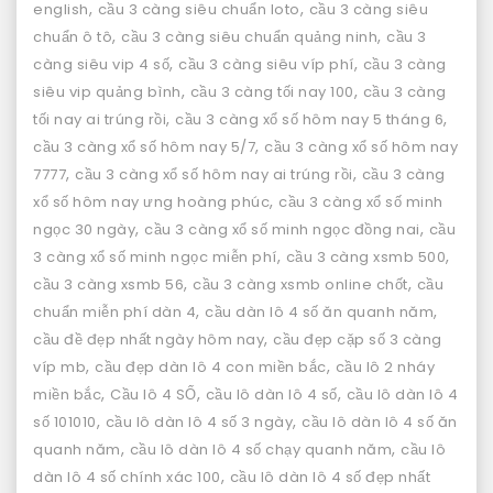
,
,
english
cầu 3 càng siêu chuẩn loto
cầu 3 càng siêu
,
,
chuẩn ô tô
cầu 3 càng siêu chuẩn quảng ninh
cầu 3
,
,
càng siêu vip 4 số
cầu 3 càng siêu víp phí
cầu 3 càng
,
,
siêu vip quảng bình
cầu 3 càng tối nay 100
cầu 3 càng
,
,
tối nay ai trúng rồi
cầu 3 càng xổ số hôm nay 5 tháng 6
,
cầu 3 càng xổ số hôm nay 5/7
cầu 3 càng xổ số hôm nay
,
,
7777
cầu 3 càng xổ số hôm nay ai trúng rồi
cầu 3 càng
,
xổ số hôm nay ưng hoàng phúc
cầu 3 càng xổ số minh
,
,
ngọc 30 ngày
cầu 3 càng xổ số minh ngọc đồng nai
cầu
,
,
3 càng xổ số minh ngọc miễn phí
cầu 3 càng xsmb 500
,
,
cầu 3 càng xsmb 56
cầu 3 càng xsmb online chốt
cầu
,
,
chuẩn miễn phí dàn 4
cầu dàn lô 4 số ăn quanh năm
,
cầu đề đẹp nhất ngày hôm nay
cầu đẹp cặp số 3 càng
,
,
víp mb
cầu đẹp dàn lô 4 con miền bắc
cầu lô 2 nháy
,
,
,
miền bắc
Cầu lô 4 SỐ
cầu lô dàn lô 4 số
cầu lô dàn lô 4
,
,
số 101010
cầu lô dàn lô 4 số 3 ngày
cầu lô dàn lô 4 số ăn
,
,
quanh năm
cầu lô dàn lô 4 số chạy quanh năm
cầu lô
,
dàn lô 4 số chính xác 100
cầu lô dàn lô 4 số đẹp nhất