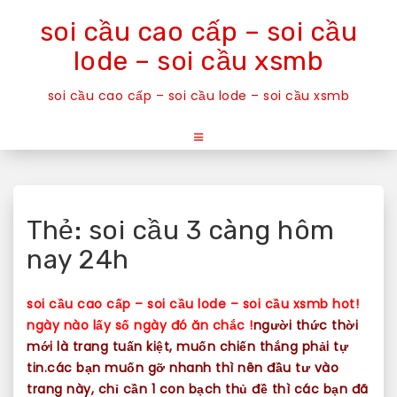
Skip
soi cầu cao cấp – soi cầu
to
content
lode – soi cầu xsmb
soi cầu cao cấp – soi cầu lode – soi cầu xsmb
Thẻ:
soi cầu 3 càng hôm
nay 24h
soi cầu cao cấp – soi cầu lode – soi cầu xsmb hot!
ngày nào lấy số ngày đó ăn chắc !
người thức thời
mới là trang tuấn kiệt, muốn chiến thắng phải tự
tin.các bạn muốn gỡ nhanh thì nên đầu tư vào
trang này, chỉ cần 1 con bạch thủ đề thì các bạn đã