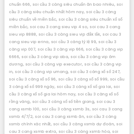
,
,
chuẩn 666
soi cầu 3 càng siêu chuẩn ăn bao nhiêu
soi
,
cầu 3 càng siêu chuẩn nhất hôm nay
soi cầu 3 càng
,
siêu chuẩn về miền bắc
soi cầu 3 càng siêu chuẩn xổ số
,
,
miền bắc
soi cau 3 cang sieu vip 4 so
soi cau 3 cang
,
,
sieu vip 8888
soi cầu 3 càng sieu vip đắk lắk
soi cau 3
,
,
cang sieu vip erina
soi cầu 3 càng tỷ lệ 99
soi cầu 3
,
,
càng vip 007
soi cầu 3 càng vip 666
soi cầu 3 càng vip
,
,
6666
soi cầu 3 càng vip aba
soi cầu 3 càng vip âm
,
,
dương
soi cầu 3 càng vip executor
soi cầu 3 càng vip
,
,
,
in
soi cầu 3 càng vip umang
soi cầu 3 càng xổ số 247
,
,
soi cầu 3 càng xổ số 96
soi cầu 3 càng xổ số 999
soi cầu
,
,
3 càng xổ số 999 ngày
soi cầu 3 càng xổ số gia lai
soi
,
cầu 3 càng xổ số gia lai hôm nay
soi cầu 3 càng xổ số
,
,
rồng vàng
soi cầu 3 càng xổ số tiền giang
soi cau 3
,
,
cang xsmb 100
soi cầu 3 càng xsmb 3s
soi cau 3 cang
,
,
xsmb 4/7/2
soi cau 3 cang xsmb ăn
soi cầu 3 càng
,
,
xsmb chính xác nhất
soi cầu 3 càng xsmb dự đoán
soi
,
,
cau 3 cang xsmb extra
soi cầu 3 càng xsmb hòa
soi