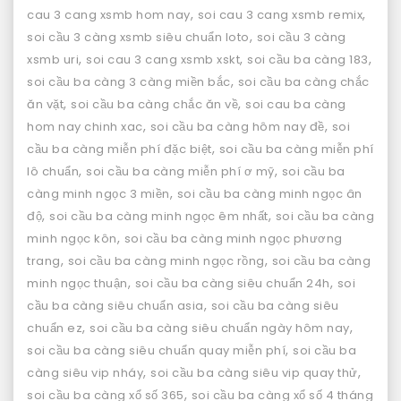
,
,
cau 3 cang xsmb hom nay
soi cau 3 cang xsmb remix
,
soi cầu 3 càng xsmb siêu chuẩn loto
soi cầu 3 càng
,
,
,
xsmb uri
soi cau 3 cang xsmb xskt
soi cầu ba càng 183
,
soi cầu ba càng 3 càng miền bắc
soi cầu ba càng chắc
,
,
ăn vặt
soi cầu ba càng chắc ăn về
soi cau ba càng
,
,
hom nay chinh xac
soi cầu ba càng hôm nay đề
soi
,
cầu ba càng miễn phí đặc biệt
soi cầu ba càng miễn phí
,
,
lô chuẩn
soi cầu ba càng miễn phí ơ mỹ
soi cầu ba
,
càng minh ngọc 3 miền
soi cầu ba càng minh ngọc ân
,
,
độ
soi cầu ba càng minh ngọc êm nhất
soi cầu ba càng
,
minh ngọc kôn
soi cầu ba càng minh ngọc phương
,
,
trang
soi cầu ba càng minh ngọc rồng
soi cầu ba càng
,
,
minh ngọc thuận
soi cầu ba càng siêu chuẩn 24h
soi
,
cầu ba càng siêu chuẩn asia
soi cầu ba càng siêu
,
,
chuẩn ez
soi cầu ba càng siêu chuẩn ngày hôm nay
,
soi cầu ba càng siêu chuẩn quay miễn phí
soi cầu ba
,
,
càng siêu vip nháy
soi cầu ba càng siêu vip quay thử
,
soi cầu ba càng xổ số 365
soi cầu ba càng xổ số 4 tháng