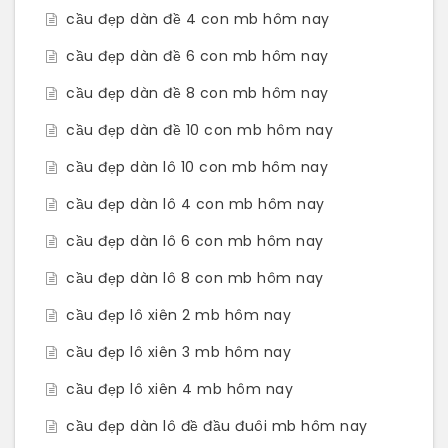
cầu đẹp dàn đề 4 con mb hôm nay
cầu đẹp dàn đề 6 con mb hôm nay
cầu đẹp dàn đề 8 con mb hôm nay
cầu đẹp dàn đề 10 con mb hôm nay
cầu đẹp dàn lô 10 con mb hôm nay
cầu đẹp dàn lô 4 con mb hôm nay
cầu đẹp dàn lô 6 con mb hôm nay
cầu đẹp dàn lô 8 con mb hôm nay
cầu đẹp lô xiên 2 mb hôm nay
cầu đẹp lô xiên 3 mb hôm nay
cầu đẹp lô xiên 4 mb hôm nay
cầu đẹp dàn lô đề đầu đuôi mb hôm nay