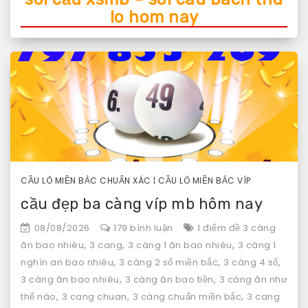
lo hom nay
CẦU LÔ MIỀN BẮC CHUẨN XÁC
¦
CẦU LÔ MIỀN BẮC VÍP
cầu đẹp ba càng víp mb hôm nay
ở
08/08/2026
179 bình luận
1 điểm đề 3 càng
cầu
,
,
,
ăn bao nhiêu
3 cang
3 càng 1 ăn bao nhiêu
3 càng 1
đẹp
,
,
,
nghìn an bao nhiêu
3 càng 2 số miền bắc
3 càng 4 số
ba
,
,
3 càng ăn bao nhiêu
3 càng ăn bao tiền
3 càng ăn như
càng
,
,
,
thế nào
3 cang chuan
3 càng chuẩn miền bắc
3 cang