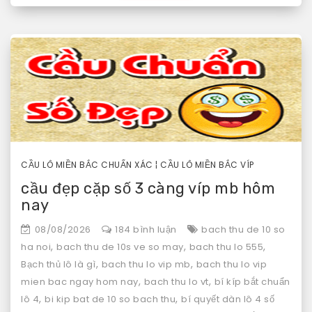
CẦU LÔ MIỀN BẮC CHUẨN XÁC
¦
CẦU LÔ MIỀN BẮC VÍP
cầu đẹp cặp số 3 càng víp mb hôm
nay
ở
08/08/2026
184 bình luận
bach thu de 10 so
cầu
,
,
,
ha noi
bach thu de 10s ve so may
bach thu lo 555
đẹp
,
,
Bạch thủ lô là gì
bach thu lo vip mb
bach thu lo vip
cặp
,
,
mien bac ngay hom nay
bach thu lo vt
bí kíp bắt chuẩn
số
,
,
lô 4
bi kip bat de 10 so bach thu
bí quyết dàn lô 4 số
3