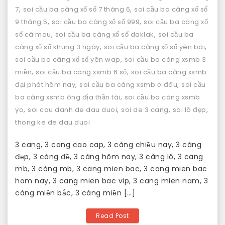
,
,
7
soi cầu ba càng xổ số 7 tháng 6
soi cầu ba càng xổ số
,
,
9 tháng 5
soi cầu ba càng xổ số 999
soi cầu ba càng xổ
,
,
số cà mau
soi cầu ba càng xổ số daklak
soi cầu ba
,
,
càng xổ số khung 3 ngày
soi cầu ba càng xổ số yên bái
,
soi cầu ba càng xổ số yên wap
soi cầu ba càng xsmb 3
,
,
miền
soi cầu ba càng xsmb 6 số
soi cầu ba càng xsmb
,
,
đại phát hôm nay
soi cầu ba càng xsmb ơ đâu
soi cầu
,
ba càng xsmb ông địa thần tài
soi cầu ba càng xsmb
,
,
,
,
yo
soi cau danh de dau duoi
soi de 3 cang
soi lô đẹp
thong ke de dau duoi
3 cang, 3 cang cao cap, 3 càng chiều nay, 3 càng
đẹp, 3 càng đề, 3 càng hôm nay, 3 càng lô, 3 cang
mb, 3 càng mb, 3 cang mien bac, 3 cang mien bac
hom nay, 3 cang mien bac vip, 3 cang mien nam, 3
càng miền bắc, 3 càng miền […]
Read Post