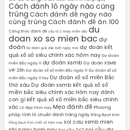
Cách đánh lô ngày nào cũng
trúng
Cách đánh đề ngày nào
cũng trúng
Cách đánh đề ăn 100
du
Công thức đánh đề
cầu lô 2 nháy miền bắc
doan xo so mien bac
dự
đoán
dự đoán kết
Dự đoán giải đặc biệt ngày mai
quả xổ số siêu chính xác hôm nay
Dự đoán
dự đoán xsmb
Dự đoán XSMB
miền Bắc ngày 11
VIP 26h
Dự đoán xổ số miền Bắc ngày 11
Dự đoán xổ số
Dự đoán xổ số miền Bắc
miền Bắc ngày 11 tay
thứ sáu Dự đoán xsmb kết quả xổ số
miền bắc siêu chính xác
Hôm nay đánh
kết quả xổ số miền bắc siêu chính
con gì
Mẹo đánh đề
xác
Phương
Lô đẹp hôm nay
pháp tính lô chuẩn đánh hàng ngày
Rồng Bạch Kim
soi cau xsmb mien
Rồng Bạch Kim chốt số hôm nay
soi cầu dự
phi ngay hom nay
Soi cầu 247