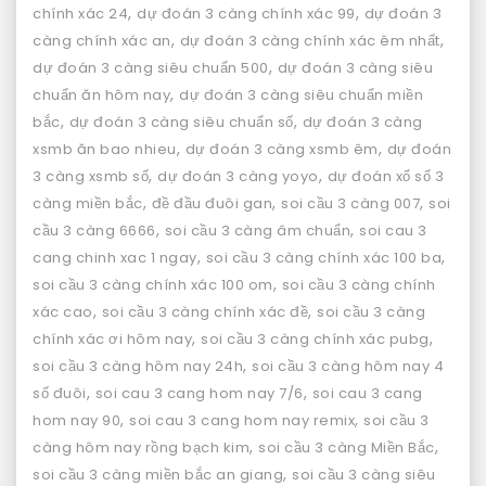
,
,
chính xác 24
dự đoán 3 càng chính xác 99
dự đoán 3
,
,
càng chính xác an
dự đoán 3 càng chính xác êm nhất
,
dự đoán 3 càng siêu chuẩn 500
dự đoán 3 càng siêu
,
chuẩn ăn hôm nay
dự đoán 3 càng siêu chuẩn miền
,
,
bắc
dự đoán 3 càng siêu chuẩn số
dự đoán 3 càng
,
,
xsmb ăn bao nhieu
dự đoán 3 càng xsmb êm
dự đoán
,
,
3 càng xsmb số
dự đoán 3 càng yoyo
dự đoán xổ số 3
,
,
,
càng miền bắc
đề đầu đuôi gan
soi cầu 3 càng 007
soi
,
,
cầu 3 càng 6666
soi cầu 3 càng âm chuẩn
soi cau 3
,
,
cang chinh xac 1 ngay
soi cầu 3 càng chính xác 100 ba
,
soi cầu 3 càng chính xác 100 om
soi cầu 3 càng chính
,
,
xác cao
soi cầu 3 càng chính xác đề
soi cầu 3 càng
,
,
chính xác ơi hôm nay
soi cầu 3 càng chính xác pubg
,
soi cầu 3 càng hôm nay 24h
soi cầu 3 càng hôm nay 4
,
,
số đuôi
soi cau 3 cang hom nay 7/6
soi cau 3 cang
,
,
hom nay 90
soi cau 3 cang hom nay remix
soi cầu 3
,
,
càng hôm nay rồng bạch kim
soi cầu 3 càng Miền Bắc
,
soi cầu 3 càng miền bắc an giang
soi cầu 3 càng siêu