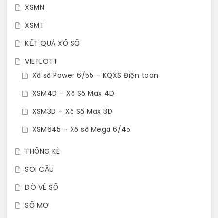
XSMN
XSMT
KẾT QUẢ XỔ SỐ
VIETLOTT
Xổ số Power 6/55 – KQXS Điện toán
XSM4D – Xổ Số Max 4D
XSM3D – Xổ Số Max 3D
XSM645 – Xổ số Mega 6/45
THỐNG KÊ
SOI CẦU
DÒ VÉ SỐ
SỔ MƠ