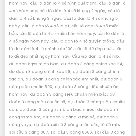
,
,
hôm nay
cầu lô dàn lô 4 số hình quả trám
cầu lô dàn lô
,
,
4 số hôm nay
cầu lô dàn lô 4 số khung 2 ngày
cầu lô
,
dàn lô 4 số khung 3 ngày
cầu lô dàn lô 4 số khung 5
,
,
ngày
cầu lô dàn lô 4 số là gì
cầu lô dàn lô 4 số miền
,
,
bắc
cầu lô dàn lô 4 số miền bắc hôm nay
cầu lô dàn lô
,
,
4 số ngày hôm nay
cầu lô dàn lô 4 số truyền thống
cầu
,
,
lô de dàn lô 4 số chính xác 100
cầu lô đề đẹp nhất
cầu
,
,
lô đề đẹp nhất ngày hôm nay
Cầu vip dàn lô 4 số mb
,
,
du doan kqxs mien bac
dự đoán 3 càng chính xác 24
,
dự đoán 3 càng chính xác 99
dự đoán 3 càng chính
,
,
xác an
dự đoán 3 càng chính xác êm nhất
dự đoán 3
,
càng siêu chuẩn 500
dự đoán 3 càng siêu chuẩn ăn
,
,
hôm nay
dự đoán 3 càng siêu chuẩn miền bắc
dự
,
đoán 3 càng siêu chuẩn số
dự đoán 3 càng siêu chuẩn
,
,
uah
dự đoán 3 càng xsmb ăn bao nhieu
dự đoán 3
,
,
càng xsmb êm
dự đoán 3 càng xsmb số
dự đoán 3
,
,
,
càng yoyo
dự đoán xổ số 3 càng miền bắc
lô đề mb
,
,
soi cầu 3 càng 007
soi cầu 3 càng 6666
soi cầu 3 càng