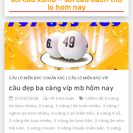
lo hom nay
CẦU LÔ MIỀN BẮC CHUẨN XÁC
¦
CẦU LÔ MIỀN BẮC VÍP
cầu đẹp ba càng víp mb hôm nay
ở
07/08/2026
179 bình luận
1 điểm đề 3 càng
cầu
,
,
,
ăn bao nhiêu
3 cang
3 càng 1 ăn bao nhiêu
3 càng 1
đẹp
,
,
,
nghìn an bao nhiêu
3 càng 2 số miền bắc
3 càng 4 số
ba
,
,
3 càng ăn bao nhiêu
3 càng ăn bao tiền
3 càng ăn như
càng
,
,
,
thế nào
3 cang chuan
3 càng chuẩn miền bắc
3 cang