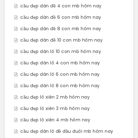
cầu đẹp dàn đề 4 con mb hôm nay
cầu đẹp dàn đề 6 con mb hôm nay
cầu đẹp dàn đề 8 con mb hôm nay
cầu đẹp dàn đề 10 con mb hôm nay
cầu đẹp dàn lô 10 con mb hôm nay
cầu đẹp dàn lô 4 con mb hôm nay
cầu đẹp dàn lô 6 con mb hôm nay
cầu đẹp dàn lô 8 con mb hôm nay
cầu đẹp lô xiên 2 mb hôm nay
cầu đẹp lô xiên 3 mb hôm nay
cầu đẹp lô xiên 4 mb hôm nay
cầu đẹp dàn lô đề đầu đuôi mb hôm nay