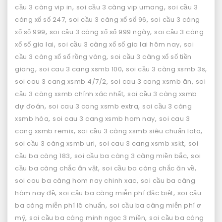
,
,
cầu 3 càng vip in
soi cầu 3 càng vip umang
soi cầu 3
,
,
càng xổ số 247
soi cầu 3 càng xổ số 96
soi cầu 3 càng
,
,
xổ số 999
soi cầu 3 càng xổ số 999 ngày
soi cầu 3 càng
,
,
xổ số gia lai
soi cầu 3 càng xổ số gia lai hôm nay
soi
,
cầu 3 càng xổ số rồng vàng
soi cầu 3 càng xổ số tiền
,
,
,
giang
soi cau 3 cang xsmb 100
soi cầu 3 càng xsmb 3s
,
,
soi cau 3 cang xsmb 4/7/2
soi cau 3 cang xsmb ăn
soi
,
cầu 3 càng xsmb chính xác nhất
soi cầu 3 càng xsmb
,
,
dự đoán
soi cau 3 cang xsmb extra
soi cầu 3 càng
,
,
xsmb hòa
soi cau 3 cang xsmb hom nay
soi cau 3
,
,
cang xsmb remix
soi cầu 3 càng xsmb siêu chuẩn loto
,
,
soi cầu 3 càng xsmb uri
soi cau 3 cang xsmb xskt
soi
,
,
cầu ba càng 183
soi cầu ba càng 3 càng miền bắc
soi
,
,
cầu ba càng chắc ăn vặt
soi cầu ba càng chắc ăn về
,
soi cau ba càng hom nay chinh xac
soi cầu ba càng
,
,
hôm nay đề
soi cầu ba càng miễn phí đặc biệt
soi cầu
,
ba càng miễn phí lô chuẩn
soi cầu ba càng miễn phí ơ
,
,
mỹ
soi cầu ba càng minh ngọc 3 miền
soi cầu ba càng