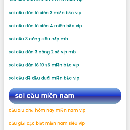
soi cầu dàn lô xiên 3 miền bắc vip
soi cầu dàn lô xiên 4 miền bắc vip
soi cầu 3 càng siêu cấp mb
soi cầu dàn 3 càng 2 số vip mb
soi cầu dàn lô 10 số miền bắc vip
soi cầu đề đầu đuôi miền bắc vip
soi cầu miền nam
cầu xỉu chủ hôm nay miền nam vip
cầu giải đặc biệt miền nam siêu vip