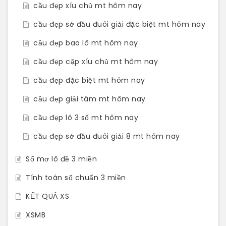
cầu đẹp xíu chủ mt hôm nay
cầu đẹp sớ đầu đuôi giải đặc biệt mt hôm nay
cầu đẹp bao lô mt hôm nay
cầu đẹp cặp xíu chủ mt hôm nay
cầu đẹp đặc biệt mt hôm nay
cầu đẹp giải tám mt hôm nay
cầu đẹp lô 3 số mt hôm nay
cầu đẹp sớ đầu đuôi giải 8 mt hôm nay
Sổ mơ lô đề 3 miền
Tính toán số chuẩn 3 miền
KẾT QUẢ XS
XSMB