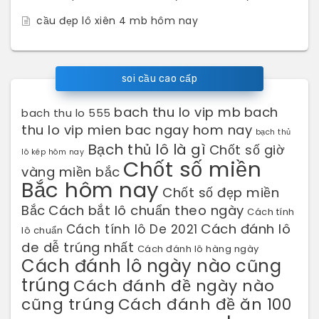
cầu đẹp lô xiên 4 mb hôm nay
soi cầu cao cấp
bach thu lo vip mb
bach
bach thu lo 555
thu lo vip mien bac ngay hom nay
bạch thủ
Bạch thủ lô là gì
Chốt số giờ
lô kép hôm nay
Chốt số miền
vàng miền bắc
Bắc hôm nay
Chốt số đẹp miền
Bắc
Cách bắt lô chuẩn theo ngày
Cách tính
Cách đánh lô
Cách tính lô De 2021
lô chuẩn
de dễ trúng nhất
Cách đánh lô hàng ngày
Cách đánh lô ngày nào cũng
trúng
Cách đánh đề ngày nào
cũng trúng
Cách đánh đề ăn 100