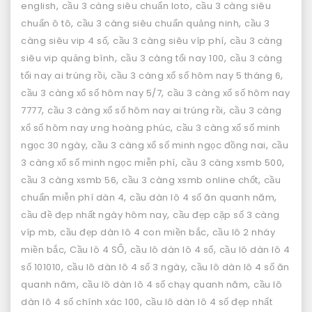
,
,
english
cầu 3 càng siêu chuẩn loto
cầu 3 càng siêu
,
,
chuẩn ô tô
cầu 3 càng siêu chuẩn quảng ninh
cầu 3
,
,
càng siêu vip 4 số
cầu 3 càng siêu víp phí
cầu 3 càng
,
,
siêu vip quảng bình
cầu 3 càng tối nay 100
cầu 3 càng
,
,
tối nay ai trúng rồi
cầu 3 càng xổ số hôm nay 5 tháng 6
,
cầu 3 càng xổ số hôm nay 5/7
cầu 3 càng xổ số hôm nay
,
,
7777
cầu 3 càng xổ số hôm nay ai trúng rồi
cầu 3 càng
,
xổ số hôm nay ưng hoàng phúc
cầu 3 càng xổ số minh
,
,
ngọc 30 ngày
cầu 3 càng xổ số minh ngọc đồng nai
cầu
,
,
3 càng xổ số minh ngọc miễn phí
cầu 3 càng xsmb 500
,
,
cầu 3 càng xsmb 56
cầu 3 càng xsmb online chốt
cầu
,
,
chuẩn miễn phí dàn 4
cầu dàn lô 4 số ăn quanh năm
,
cầu đề đẹp nhất ngày hôm nay
cầu đẹp cặp số 3 càng
,
,
víp mb
cầu đẹp dàn lô 4 con miền bắc
cầu lô 2 nháy
,
,
,
miền bắc
Cầu lô 4 SỐ
cầu lô dàn lô 4 số
cầu lô dàn lô 4
,
,
số 101010
cầu lô dàn lô 4 số 3 ngày
cầu lô dàn lô 4 số ăn
,
,
quanh năm
cầu lô dàn lô 4 số chạy quanh năm
cầu lô
,
dàn lô 4 số chính xác 100
cầu lô dàn lô 4 số đẹp nhất