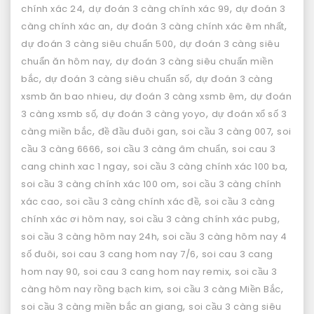
,
,
chính xác 24
dự đoán 3 càng chính xác 99
dự đoán 3
,
,
càng chính xác an
dự đoán 3 càng chính xác êm nhất
,
dự đoán 3 càng siêu chuẩn 500
dự đoán 3 càng siêu
,
chuẩn ăn hôm nay
dự đoán 3 càng siêu chuẩn miền
,
,
bắc
dự đoán 3 càng siêu chuẩn số
dự đoán 3 càng
,
,
xsmb ăn bao nhieu
dự đoán 3 càng xsmb êm
dự đoán
,
,
3 càng xsmb số
dự đoán 3 càng yoyo
dự đoán xổ số 3
,
,
,
càng miền bắc
đề đầu đuôi gan
soi cầu 3 càng 007
soi
,
,
cầu 3 càng 6666
soi cầu 3 càng âm chuẩn
soi cau 3
,
,
cang chinh xac 1 ngay
soi cầu 3 càng chính xác 100 ba
,
soi cầu 3 càng chính xác 100 om
soi cầu 3 càng chính
,
,
xác cao
soi cầu 3 càng chính xác đề
soi cầu 3 càng
,
,
chính xác ơi hôm nay
soi cầu 3 càng chính xác pubg
,
soi cầu 3 càng hôm nay 24h
soi cầu 3 càng hôm nay 4
,
,
số đuôi
soi cau 3 cang hom nay 7/6
soi cau 3 cang
,
,
hom nay 90
soi cau 3 cang hom nay remix
soi cầu 3
,
,
càng hôm nay rồng bạch kim
soi cầu 3 càng Miền Bắc
,
soi cầu 3 càng miền bắc an giang
soi cầu 3 càng siêu