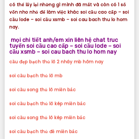
có thể lấy lại những gì mình đã mất và còn có 1 số
vốn nho nhỏ để làm việc khác soi cầu cao cấp – soi
cầu lode – soi cầu xsmb – soi cau bach thu lo hom
nay.
mọi chi tiết anh/em xin liên hệ chat truc
tuyến soi cầu cao cấp – soi cầu lode – soi
cầu xsmb – soi cau bach thu lo hom nay
cầu đẹp bạch thủ lô 2 nháy mb hôm nay
soi cầu bạch thủ lô mb
soi cầu song thủ lô miền bắc
soi cầu bạch thủ lô kép miền bắc
soi cầu song thủ lô kép miền bắc
soi cầu bạch thủ đề miền bắc