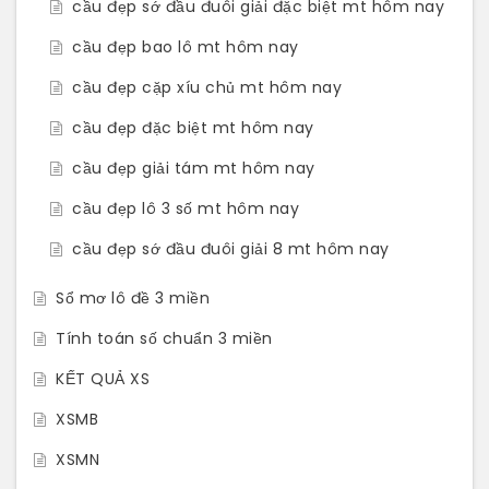
cầu đẹp sớ đầu đuôi giải đặc biệt mt hôm nay
cầu đẹp bao lô mt hôm nay
cầu đẹp cặp xíu chủ mt hôm nay
cầu đẹp đặc biệt mt hôm nay
cầu đẹp giải tám mt hôm nay
cầu đẹp lô 3 số mt hôm nay
cầu đẹp sớ đầu đuôi giải 8 mt hôm nay
Sổ mơ lô đề 3 miền
Tính toán số chuẩn 3 miền
KẾT QUẢ XS
XSMB
XSMN