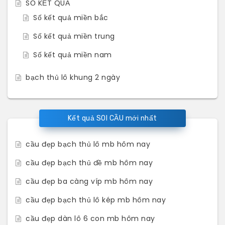
SỐ KẾT QUẢ
Số kết quả miền bắc
Số kết quả miền trung
Số kết quả miền nam
bạch thủ lô khung 2 ngày
Kết quả SOI CẦU mới nhất
cầu đẹp bạch thủ lô mb hôm nay
cầu đẹp bạch thủ đề mb hôm nay
cầu đẹp ba càng víp mb hôm nay
cầu đẹp bạch thủ lô kép mb hôm nay
cầu đẹp dàn lô 6 con mb hôm nay