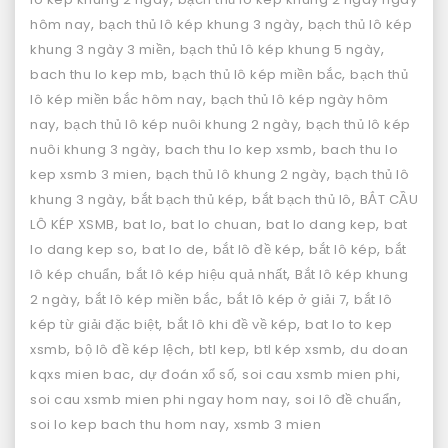
kép
,
,
hôm nay
bạch thủ lô kép khung 3 ngày
bạch thủ lô kép
mb
,
,
khung 3 ngày 3 miền
bạch thủ lô kép khung 5 ngày
hôm
,
,
bach thu lo kep mb
bạch thủ lô kép miền bắc
bạch thủ
nay
,
lô kép miền bắc hôm nay
bạch thủ lô kép ngày hôm
,
,
nay
bạch thủ lô kép nuôi khung 2 ngày
bạch thủ lô kép
,
,
nuôi khung 3 ngày
bach thu lo kep xsmb
bach thu lo
,
,
kep xsmb 3 mien
bạch thủ lô khung 2 ngày
bạch thủ lô
,
,
,
khung 3 ngày
bắt bạch thủ kép
bắt bạch thủ lô
BẮT CẦU
,
,
,
,
LÔ KÉP XSMB
bat lo
bat lo chuan
bat lo dang kep
bat
,
,
,
,
lo dang kep so
bat lo de
bắt lô đề kép
bắt lô kép
bắt
,
,
lô kép chuẩn
bắt lô kép hiệu quả nhất
Bắt lô kép khung
,
,
,
2 ngày
bắt lô kép miền bắc
bắt lô kép ở giải 7
bắt lô
,
,
kép từ giải đặc biệt
bắt lô khi đề về kép
bat lo to kep
,
,
,
,
xsmb
bộ lô đề kép lệch
btl kep
btl kép xsmb
du doan
,
,
,
kqxs mien bac
dự đoán xổ số
soi cau xsmb mien phi
,
,
soi cau xsmb mien phi ngay hom nay
soi lô đề chuẩn
,
soi lo kep bach thu hom nay
xsmb 3 mien