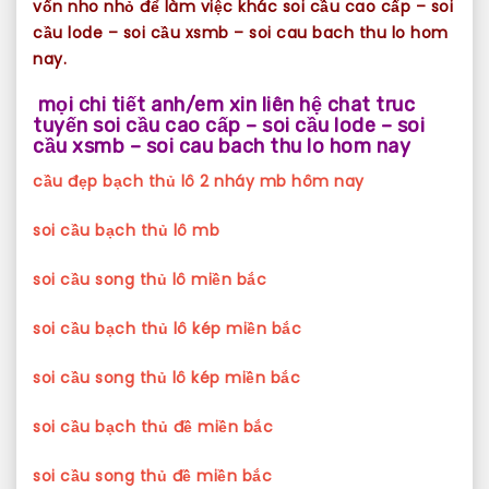
vốn nho nhỏ để làm việc khác soi cầu cao cấp – soi
cầu lode – soi cầu xsmb – soi cau bach thu lo hom
nay.
mọi chi tiết anh/em xin liên hệ chat truc
tuyến soi cầu cao cấp – soi cầu lode – soi
cầu xsmb – soi cau bach thu lo hom nay
cầu đẹp bạch thủ lô 2 nháy mb hôm nay
soi cầu bạch thủ lô mb
soi cầu song thủ lô miền bắc
soi cầu bạch thủ lô kép miền bắc
soi cầu song thủ lô kép miền bắc
soi cầu bạch thủ đề miền bắc
soi cầu song thủ đề miền bắc