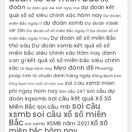
đoán
dự đoán kết
Dự đoán giải đặc biệt ngày mai
quả xổ số siêu chính xác hôm nay
Dự đoán
dự đoán xsmb
Dự đoán XSMB
miền Bắc ngày 11
VIP 26h
Dự đoán xổ số miền Bắc ngày 11
Dự đoán xổ số
Dự đoán xổ số miền Bắc
miền Bắc ngày 11 tay
thứ sáu Dự đoán xsmb kết quả xổ số
miền bắc siêu chính xác
Hôm nay đánh
kết quả xổ số miền bắc siêu chính
con gì
Mẹo đánh đề
xác
Phương
Lô đẹp hôm nay
pháp tính lô chuẩn đánh hàng ngày
Rồng Bạch Kim
soi cau xsmb mien
Rồng Bạch Kim chốt số hôm nay
soi cầu dự
phi ngay hom nay
Soi cầu 247
soi cầu kết quả Xổ Số
đoán kqxsmb
soi cầu
Miền Bắc
soi cầu mb
soi cầu xổ số miền
xsmb
Bắc
xổ số
XSMB năm 2021
soi xsmb
miền bắc hôm nay