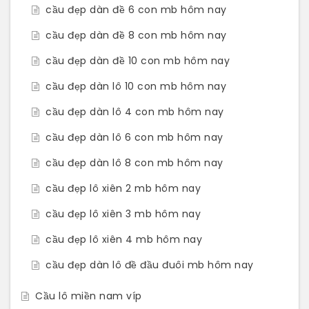
cầu đẹp dàn đề 6 con mb hôm nay
cầu đẹp dàn đề 8 con mb hôm nay
cầu đẹp dàn đề 10 con mb hôm nay
cầu đẹp dàn lô 10 con mb hôm nay
cầu đẹp dàn lô 4 con mb hôm nay
cầu đẹp dàn lô 6 con mb hôm nay
cầu đẹp dàn lô 8 con mb hôm nay
cầu đẹp lô xiên 2 mb hôm nay
cầu đẹp lô xiên 3 mb hôm nay
cầu đẹp lô xiên 4 mb hôm nay
cầu đẹp dàn lô đề đầu đuôi mb hôm nay
Cầu lô miền nam víp