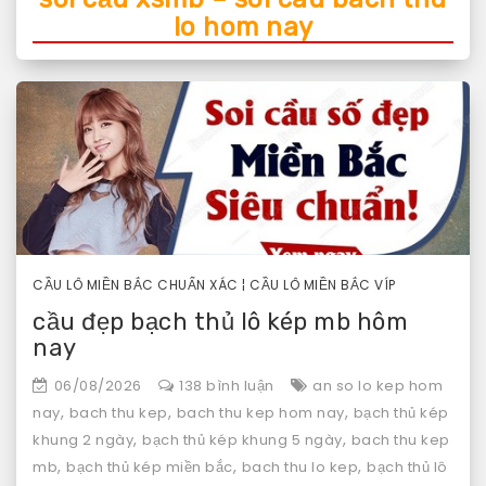
lo hom nay
CẦU LÔ MIỀN BẮC CHUẨN XÁC
¦
CẦU LÔ MIỀN BẮC VÍP
cầu đẹp bạch thủ lô kép mb hôm
nay
ở
06/08/2026
138 bình luận
an so lo kep hom
cầu
,
,
,
nay
bach thu kep
bach thu kep hom nay
bạch thủ kép
đẹp
,
,
khung 2 ngày
bạch thủ kép khung 5 ngày
bach thu kep
bạch
,
,
,
mb
bạch thủ kép miền bắc
bach thu lo kep
bạch thủ lô