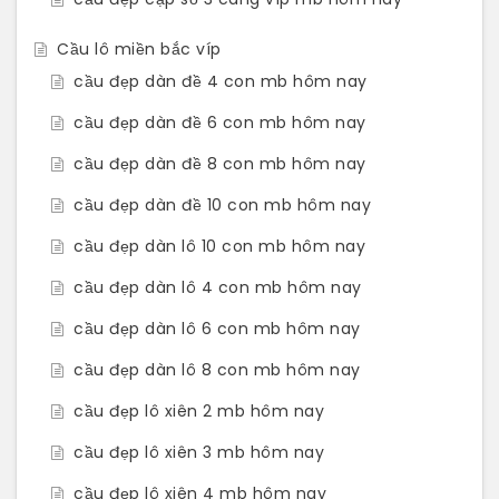
Cầu lô miền bắc víp
cầu đẹp dàn đề 4 con mb hôm nay
cầu đẹp dàn đề 6 con mb hôm nay
cầu đẹp dàn đề 8 con mb hôm nay
cầu đẹp dàn đề 10 con mb hôm nay
cầu đẹp dàn lô 10 con mb hôm nay
cầu đẹp dàn lô 4 con mb hôm nay
cầu đẹp dàn lô 6 con mb hôm nay
cầu đẹp dàn lô 8 con mb hôm nay
cầu đẹp lô xiên 2 mb hôm nay
cầu đẹp lô xiên 3 mb hôm nay
cầu đẹp lô xiên 4 mb hôm nay