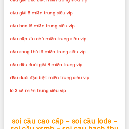
cầu giải đặc biệt miền trung siêu vip
cầu giải 8 miền trung siêu vip
cầu bao lô miền trung siêu vip
cầu cặp xỉu chủ miền trung siêu vip
cầu song thủ lô miền trung siêu vip
cầu đầu đuôi giải 8 miền trung vip
đầu đuôi đặc biệt miền trung siêu vip
lô 3 số miền trung siêu vip
soi cầu cao cấp – soi cầu lode –
soi cầu xsmb – soi cau bach thu