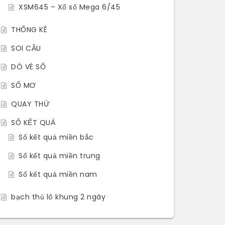
XSM645 – Xổ số Mega 6/45
THỐNG KÊ
SOI CẦU
DÒ VÉ SỐ
SỔ MƠ
QUAY THỬ
SỐ KẾT QUẢ
Số kết quả miền bắc
Số kết quả miền trung
Số kết quả miền nam
bạch thủ lô khung 2 ngày