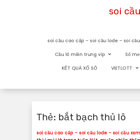
Skip
soi cầ
to
content
soi cầu cao cấp – soi cầu lode – soi cầ
Cầu lô miền trung víp
Sổ mơ
KẾT QUẢ XỔ SỐ
VIETLOTT
Thẻ:
bắt bạch thủ lô
soi cầu cao cấp – soi cầu lode – soi cầu xs