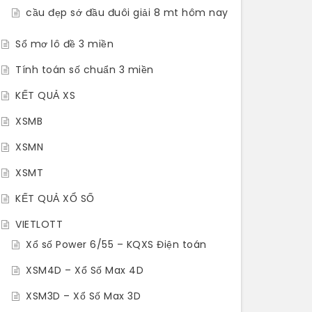
cầu đẹp sớ đầu đuôi giải 8 mt hôm nay
Sổ mơ lô đề 3 miền
Tính toán số chuẩn 3 miền
KẾT QUẢ XS
XSMB
XSMN
XSMT
KẾT QUẢ XỔ SỐ
VIETLOTT
Xổ số Power 6/55 – KQXS Điện toán
XSM4D – Xổ Số Max 4D
XSM3D – Xổ Số Max 3D