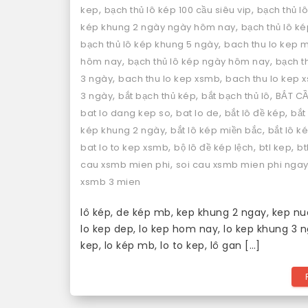
đẹp
,
,
kep
bạch thủ lô kép 100 cầu siêu vip
bạch thủ l
bạch
,
kép khung 2 ngày ngày hôm nay
bạch thủ lô k
thủ
,
bạch thủ lô kép khung 5 ngày
bach thu lo kep 
lô
,
,
hôm nay
bạch thủ lô kép ngày hôm nay
bạch t
kép
,
,
3 ngày
bach thu lo kep xsmb
bach thu lo kep 
mb
,
,
,
3 ngày
bắt bạch thủ kép
bắt bạch thủ lô
BẮT CẦ
hôm
,
,
,
bat lo dang kep so
bat lo de
bắt lô đề kép
bắt
nay
,
,
kép khung 2 ngày
bắt lô kép miền bắc
bắt lô ké
,
,
,
bat lo to kep xsmb
bộ lô đề kép lệch
btl kep
bt
,
cau xsmb mien phi
soi cau xsmb mien phi nga
xsmb 3 mien
lô kép, de kép mb, kep khung 2 ngay, kep nuo
lo kep dep, lo kep hom nay, lo kep khung 3 n
kep, lo kép mb, lo to kep, lô gan […]