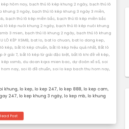
,
,
ô kép hôm nay
bạch thủ lô kép khung 2 ngày
bạch thủ lô
,
,
ép khung 3 ngày
bạch thủ lô kép khung 3 ngày 3 miền
,
,
mb
bạch thủ lô kép miền bắc
bạch thủ lô kép miền bắc
,
hủ lô kép nuôi khung 2 ngày
bạch thủ lô kép nuôi khung
,
,
xsmb 3 mien
bạch thủ lô khung 2 ngày
bạch thủ lô khung
,
,
,
,
U LÔ KÉP XSMB
bat lo
bat lo chuan
bat lo dang kep
,
,
,
 lô kép
bắt lô kép chuẩn
bắt lô kép hiệu quả nhất
Bắt lô
,
,
,
p ở giải 7
bắt lô kép từ giải đặc biệt
bắt lô khi đề về kép
,
,
,
l kép xsmb
du doan kqxs mien bac
dự đoán xổ số
soi
,
,
,
y hom nay
soi lô đề chuẩn
soi lo kep bach thu hom nay
i khung, lo kep, lo kep 247, lo kep 888, lo kep cam,
gay 247, lo kep khung 3 ngày, lo kep mb, lo khung
Read Post