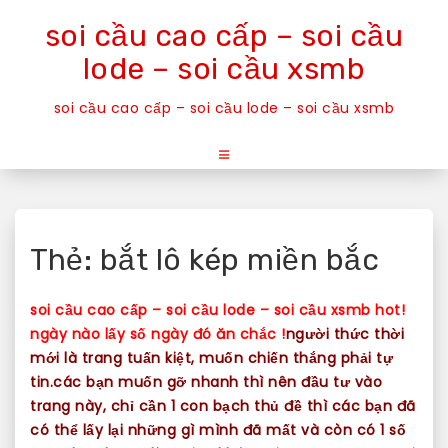
Skip
soi cầu cao cấp – soi cầu
to
content
lode – soi cầu xsmb
soi cầu cao cấp – soi cầu lode – soi cầu xsmb
Thẻ:
bắt lô kép miền bắc
soi cầu cao cấp – soi cầu lode – soi cầu xsmb hot!
ngày nào lấy số ngày đó ăn chắc !
người thức thời
mới là trang tuấn kiệt, muốn chiến thắng phải tự
tin.các bạn muốn gỡ nhanh thì nên đầu tư vào
trang này, chỉ cần 1 con bạch thủ đề thì các bạn đã
có thể lấy lại những gì mình đã mất và còn có 1 số