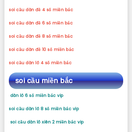
soi cầu dàn đề 4 số miền bắc
soi cầu dàn đề 6 số miền bắc
soi cầu dàn đề 8 số miền bắc
soi cầu dàn đề 10 số miền bắc
soi cầu dàn lô 4 số miền bắc
soi cầu miền bắc
dàn lô 6 số miền bắc vip
soi cầu dàn lô 8 số miền bắc vip
soi cầu dàn lô xiên 2 miền bắc vip