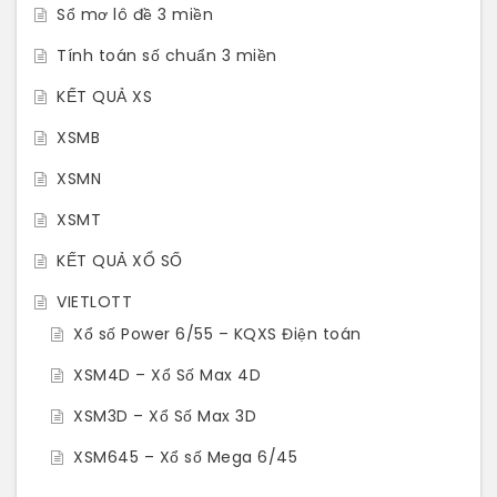
Sổ mơ lô đề 3 miền
Tính toán số chuẩn 3 miền
KẾT QUẢ XS
XSMB
XSMN
XSMT
KẾT QUẢ XỔ SỐ
VIETLOTT
Xổ số Power 6/55 – KQXS Điện toán
XSM4D – Xổ Số Max 4D
XSM3D – Xổ Số Max 3D
XSM645 – Xổ số Mega 6/45