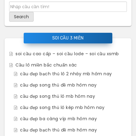
Search
SOI CẦU 3 MIỀN
soi cầu cao cấp – soi cầu lode – soi cầu xsmb
Cầu lô miền bắc chuẩn xác
cầu đẹp bạch thủ lô 2 nháy mb hôm nay
cầu đẹp song thủ đề mb hôm nay
cầu đẹp song thủ lô mb hôm nay
cầu đẹp song thủ lô kép mb hôm nay
cầu đẹp ba càng víp mb hôm nay
cầu đẹp bạch thủ đề mb hôm nay