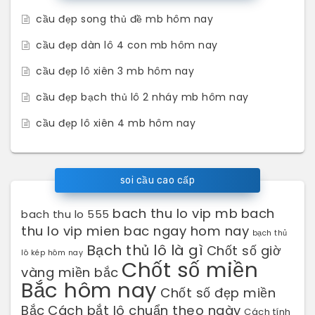
cầu đẹp song thủ đề mb hôm nay
cầu đẹp dàn lô 4 con mb hôm nay
cầu đẹp lô xiên 3 mb hôm nay
cầu đẹp bạch thủ lô 2 nháy mb hôm nay
cầu đẹp lô xiên 4 mb hôm nay
soi cầu cao cấp
bach thu lo vip mb
bach
bach thu lo 555
thu lo vip mien bac ngay hom nay
bạch thủ
Bạch thủ lô là gì
Chốt số giờ
lô kép hôm nay
Chốt số miền
vàng miền bắc
Bắc hôm nay
Chốt số đẹp miền
Bắc
Cách bắt lô chuẩn theo ngày
Cách tính