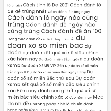
Cách đánh lô
Cách tính lô De 2021
lô chuẩn
de dễ trúng nhất
Cách đánh lô hàng ngày
Cách đánh lô ngày nào cũng
trúng
Cách đánh đề ngày nào
cũng trúng
Cách đánh đề ăn 100
du
Công thức đánh đề
cầu lô 2 nháy miền bắc
doan xo so mien bac
dự
đoán
dự đoán kết quả xổ số siêu chính
xác hôm nay
dự đoán
Dự đoán miền Bắc ngày 11
xsmb
Dự đoán XSMB VIP 26h
Dự đoán xổ số miền
Dự
Bắc ngày 11
Dự đoán xổ số miền Bắc ngày 11 tay
đoán xổ số miền Bắc thứ sáu Dự đoán
xsmb kết quả xổ số miền bắc siêu chính
xác
kết quả xổ số
Hôm nay đánh con gì
Mẹo
miền bắc siêu chính xác
Lô đẹp hôm nay
đánh đề
Phương pháp tính lô chuẩn đánh
hàng ngày
Rồng Bạch Kim
Rồng Bạch Kim chốt số hôm nay