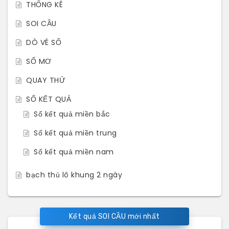
THỐNG KÊ
SOI CẦU
DÒ VÉ SỐ
SỔ MƠ
QUAY THỬ
SỐ KẾT QUẢ
Số kết quả miền bắc
Số kết quả miền trung
Số kết quả miền nam
bạch thủ lô khung 2 ngày
Kết quả SOI CẦU mới nhất