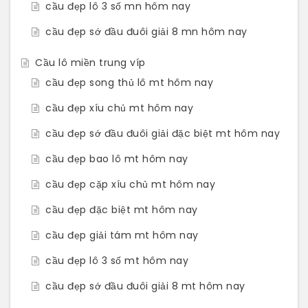
cầu đẹp lô 3 số mn hôm nay
cầu đẹp sớ đầu đuôi giải 8 mn hôm nay
Cầu lô miền trung víp
cầu đẹp song thủ lô mt hôm nay
cầu đẹp xíu chủ mt hôm nay
cầu đẹp sớ đầu đuôi giải đặc biệt mt hôm nay
cầu đẹp bao lô mt hôm nay
cầu đẹp cặp xíu chủ mt hôm nay
cầu đẹp đặc biệt mt hôm nay
cầu đẹp giải tám mt hôm nay
cầu đẹp lô 3 số mt hôm nay
cầu đẹp sớ đầu đuôi giải 8 mt hôm nay