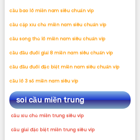
cầu bao lô miền nam siêu chuẩn vip
cầu cặp xỉu chủ miền nam siêu chuẩn vip
cầu song thủ lô miền nam siêu chuẩn vip
cầu đầu đuôi giải 8 miền nam siêu chuẩn vip
cầu đầu đuôi đặc biệt miền nam siêu chuẩn vip
cầu lô 3 số miền nam siêu vip
soi cầu miền trung
cầu xỉu chủ miền trung siêu vip
cầu giải đặc biệt miền trung siêu vip