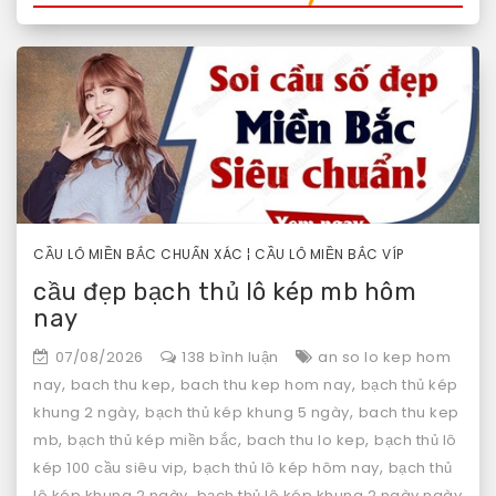
CẦU LÔ MIỀN BẮC CHUẨN XÁC
¦
CẦU LÔ MIỀN BẮC VÍP
cầu đẹp bạch thủ lô kép mb hôm
nay
ở
07/08/2026
138 bình luận
an so lo kep hom
cầu
,
,
,
nay
bach thu kep
bach thu kep hom nay
bạch thủ kép
đẹp
,
,
khung 2 ngày
bạch thủ kép khung 5 ngày
bach thu kep
bạch
,
,
,
mb
bạch thủ kép miền bắc
bach thu lo kep
bạch thủ lô
thủ
,
,
kép 100 cầu siêu vip
bạch thủ lô kép hôm nay
bạch thủ
lô
,
lô kép khung 2 ngày
bạch thủ lô kép khung 2 ngày ngày