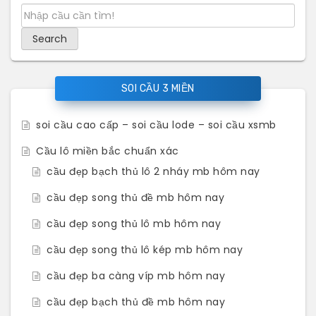
Search
SOI CẦU 3 MIỀN
soi cầu cao cấp – soi cầu lode – soi cầu xsmb
Cầu lô miền bắc chuẩn xác
cầu đẹp bạch thủ lô 2 nháy mb hôm nay
cầu đẹp song thủ đề mb hôm nay
cầu đẹp song thủ lô mb hôm nay
cầu đẹp song thủ lô kép mb hôm nay
cầu đẹp ba càng víp mb hôm nay
cầu đẹp bạch thủ đề mb hôm nay