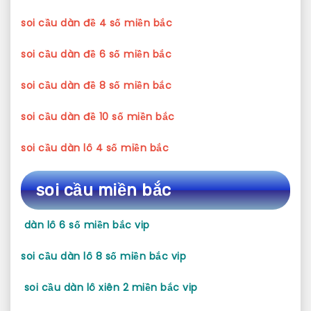
soi cầu dàn đề 4 số miền bắc
soi cầu dàn đề 6 số miền bắc
soi cầu dàn đề 8 số miền bắc
soi cầu dàn đề 10 số miền bắc
soi cầu dàn lô 4 số miền bắc
soi cầu miền bắc
dàn lô 6 số miền bắc vip
soi cầu dàn lô 8 số miền bắc vip
soi cầu dàn lô xiên 2 miền bắc vip