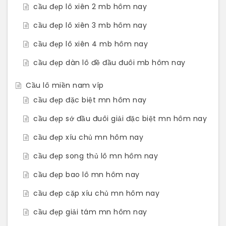
cầu đẹp lô xiên 2 mb hôm nay
cầu đẹp lô xiên 3 mb hôm nay
cầu đẹp lô xiên 4 mb hôm nay
cầu đẹp dàn lô đề đầu đuôi mb hôm nay
Cầu lô miền nam víp
cầu đẹp đặc biệt mn hôm nay
cầu đẹp sớ đầu đuôi giải đặc biệt mn hôm nay
cầu đẹp xíu chủ mn hôm nay
cầu đẹp song thủ lô mn hôm nay
cầu đẹp bao lô mn hôm nay
cầu đẹp cặp xíu chủ mn hôm nay
cầu đẹp giải tám mn hôm nay