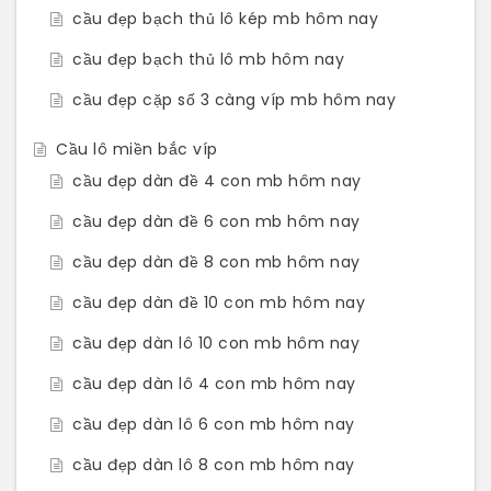
cầu đẹp bạch thủ lô kép mb hôm nay
cầu đẹp bạch thủ lô mb hôm nay
cầu đẹp cặp số 3 càng víp mb hôm nay
Cầu lô miền bắc víp
cầu đẹp dàn đề 4 con mb hôm nay
cầu đẹp dàn đề 6 con mb hôm nay
cầu đẹp dàn đề 8 con mb hôm nay
cầu đẹp dàn đề 10 con mb hôm nay
cầu đẹp dàn lô 10 con mb hôm nay
cầu đẹp dàn lô 4 con mb hôm nay
cầu đẹp dàn lô 6 con mb hôm nay
cầu đẹp dàn lô 8 con mb hôm nay