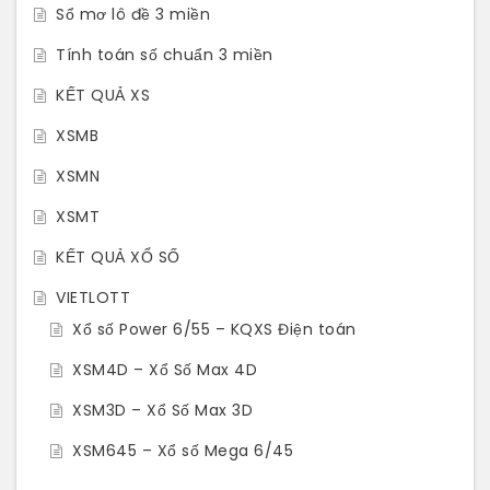
Sổ mơ lô đề 3 miền
Tính toán số chuẩn 3 miền
KẾT QUẢ XS
XSMB
XSMN
XSMT
KẾT QUẢ XỔ SỐ
VIETLOTT
Xổ số Power 6/55 – KQXS Điện toán
XSM4D – Xổ Số Max 4D
XSM3D – Xổ Số Max 3D
XSM645 – Xổ số Mega 6/45