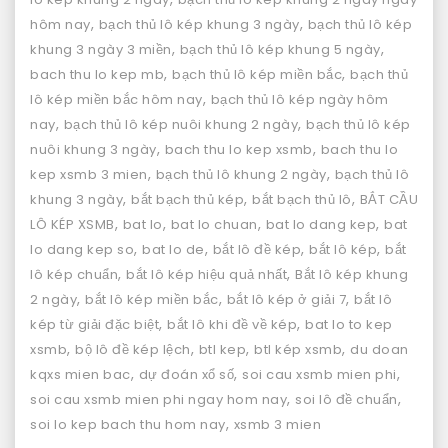
kép
,
,
hôm nay
bạch thủ lô kép khung 3 ngày
bạch thủ lô kép
mb
,
,
khung 3 ngày 3 miền
bạch thủ lô kép khung 5 ngày
hôm
,
,
bach thu lo kep mb
bạch thủ lô kép miền bắc
bạch thủ
nay
,
lô kép miền bắc hôm nay
bạch thủ lô kép ngày hôm
,
,
nay
bạch thủ lô kép nuôi khung 2 ngày
bạch thủ lô kép
,
,
nuôi khung 3 ngày
bach thu lo kep xsmb
bach thu lo
,
,
kep xsmb 3 mien
bạch thủ lô khung 2 ngày
bạch thủ lô
,
,
,
khung 3 ngày
bắt bạch thủ kép
bắt bạch thủ lô
BẮT CẦU
,
,
,
,
LÔ KÉP XSMB
bat lo
bat lo chuan
bat lo dang kep
bat
,
,
,
,
lo dang kep so
bat lo de
bắt lô đề kép
bắt lô kép
bắt
,
,
lô kép chuẩn
bắt lô kép hiệu quả nhất
Bắt lô kép khung
,
,
,
2 ngày
bắt lô kép miền bắc
bắt lô kép ở giải 7
bắt lô
,
,
kép từ giải đặc biệt
bắt lô khi đề về kép
bat lo to kep
,
,
,
,
xsmb
bộ lô đề kép lệch
btl kep
btl kép xsmb
du doan
,
,
,
kqxs mien bac
dự đoán xổ số
soi cau xsmb mien phi
,
,
soi cau xsmb mien phi ngay hom nay
soi lô đề chuẩn
,
soi lo kep bach thu hom nay
xsmb 3 mien