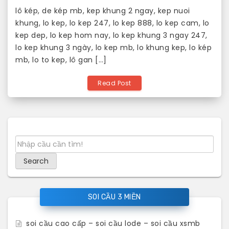
lô kép, de kép mb, kep khung 2 ngay, kep nuoi
khung, lo kep, lo kep 247, lo kep 888, lo kep cam, lo
kep dep, lo kep hom nay, lo kep khung 3 ngay 247,
lo kep khung 3 ngày, lo kep mb, lo khung kep, lo kép
mb, lo to kep, lô gan […]
Read Post
Search
SOI CẦU 3 MIỀN
soi cầu cao cấp – soi cầu lode – soi cầu xsmb