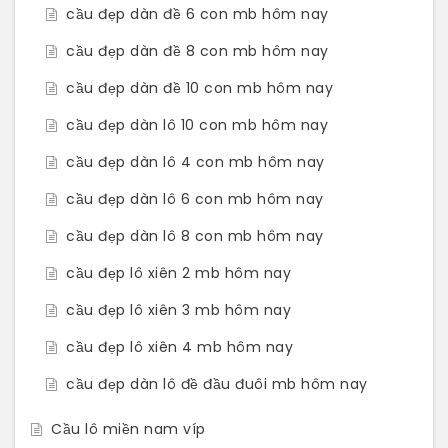
cầu đẹp dàn đề 6 con mb hôm nay
cầu đẹp dàn đề 8 con mb hôm nay
cầu đẹp dàn đề 10 con mb hôm nay
cầu đẹp dàn lô 10 con mb hôm nay
cầu đẹp dàn lô 4 con mb hôm nay
cầu đẹp dàn lô 6 con mb hôm nay
cầu đẹp dàn lô 8 con mb hôm nay
cầu đẹp lô xiên 2 mb hôm nay
cầu đẹp lô xiên 3 mb hôm nay
cầu đẹp lô xiên 4 mb hôm nay
cầu đẹp dàn lô đề đầu đuôi mb hôm nay
Cầu lô miền nam víp