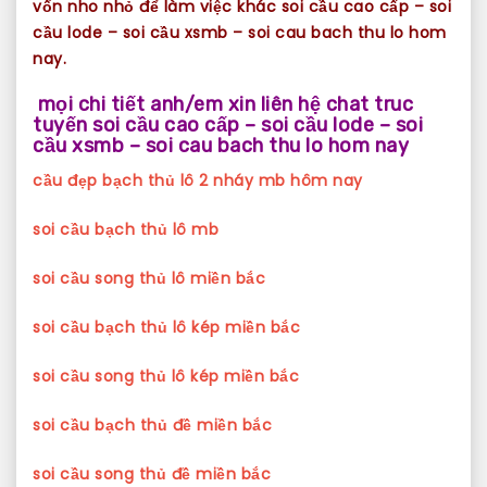
vốn nho nhỏ để làm việc khác soi cầu cao cấp – soi
cầu lode – soi cầu xsmb – soi cau bach thu lo hom
nay.
mọi chi tiết anh/em xin liên hệ chat truc
tuyến soi cầu cao cấp – soi cầu lode – soi
cầu xsmb – soi cau bach thu lo hom nay
cầu đẹp bạch thủ lô 2 nháy mb hôm nay
soi cầu bạch thủ lô mb
soi cầu song thủ lô miền bắc
soi cầu bạch thủ lô kép miền bắc
soi cầu song thủ lô kép miền bắc
soi cầu bạch thủ đề miền bắc
soi cầu song thủ đề miền bắc