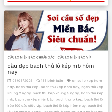
CẦU LÔ MIỀN BẮC CHUẨN XÁC
¦
CẦU LÔ MIỀN BẮC VÍP
cầu đẹp bạch thủ lô kép mb hôm
nay
ở
08/08/2026
138 bình luận
an so lo kep hom
cầu
,
,
,
nay
bach thu kep
bach thu kep hom nay
bạch thủ kép
đẹp
,
,
khung 2 ngày
bạch thủ kép khung 5 ngày
bach thu kep
bạch
,
,
,
mb
bạch thủ kép miền bắc
bach thu lo kep
bạch thủ lô
thủ
,
,
kép 100 cầu siêu vip
bạch thủ lô kép hôm nay
bạch thủ
lô
,
lô kép khung 2 ngày
bạch thủ lô kép khung 2 ngày ngày