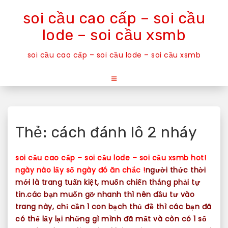
Skip
soi cầu cao cấp – soi cầu
to
content
lode – soi cầu xsmb
soi cầu cao cấp – soi cầu lode – soi cầu xsmb
Thẻ:
cách đánh lô 2 nháy
soi cầu cao cấp – soi cầu lode – soi cầu xsmb hot!
ngày nào lấy số ngày đó ăn chắc !
người thức thời
mới là trang tuấn kiệt, muốn chiến thắng phải tự
tin.các bạn muốn gỡ nhanh thì nên đầu tư vào
trang này, chỉ cần 1 con bạch thủ đề thì các bạn đã
có thể lấy lại những gì mình đã mất và còn có 1 số