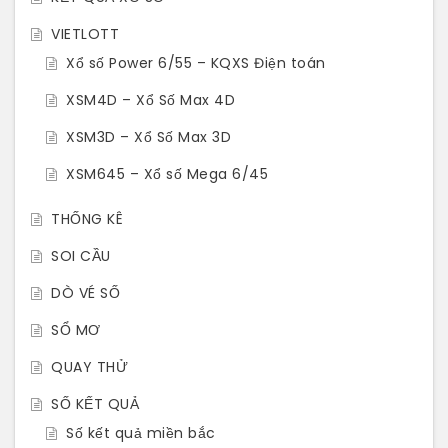
VIETLOTT
Xổ số Power 6/55 – KQXS Điện toán
XSM4D – Xổ Số Max 4D
XSM3D – Xổ Số Max 3D
XSM645 – Xổ số Mega 6/45
THỐNG KÊ
SOI CẦU
DÒ VÉ SỐ
SỔ MƠ
QUAY THỬ
SỐ KẾT QUẢ
Số kết quả miền bắc