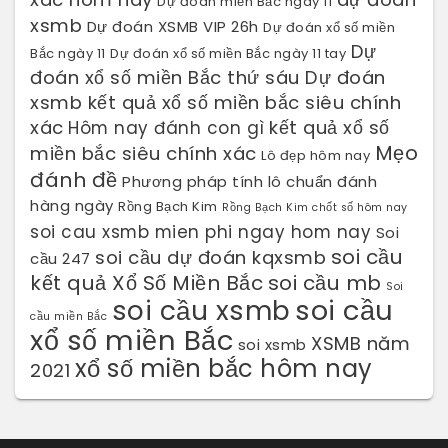
Dự đoán miền Bắc ngày 11
xsmb
Dự đoán XSMB VIP 26h
Dự đoán xổ số miền
Dự
Bắc ngày 11
Dự đoán xổ số miền Bắc ngày 11 tay
đoán xổ số miền Bắc thứ sáu Dự đoán
xsmb kết quả xổ số miền bắc siêu chính
xác
kết quả xổ số
Hôm nay đánh con gì
Mẹo
miền bắc siêu chính xác
Lô đẹp hôm nay
đánh đề
Phương pháp tính lô chuẩn đánh
hàng ngày
Rồng Bạch Kim
Rồng Bạch Kim chốt số hôm nay
soi cau xsmb mien phi ngay hom nay
Soi
soi cầu
soi cầu dự đoán kqxsmb
cầu 247
kết quả Xổ Số Miền Bắc
soi cầu mb
Soi
soi cầu
soi cầu xsmb
cầu miền Bắc
xổ số miền Bắc
XSMB năm
soi xsmb
xổ số miền bắc hôm nay
2021