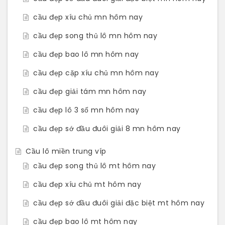
cầu đẹp xíu chủ mn hôm nay
cầu đẹp song thủ lô mn hôm nay
cầu đẹp bao lô mn hôm nay
cầu đẹp cặp xíu chủ mn hôm nay
cầu đẹp giải tám mn hôm nay
cầu đẹp lô 3 số mn hôm nay
cầu đẹp sớ đầu đuôi giải 8 mn hôm nay
Cầu lô miền trung víp
cầu đẹp song thủ lô mt hôm nay
cầu đẹp xíu chủ mt hôm nay
cầu đẹp sớ đầu đuôi giải đặc biệt mt hôm nay
cầu đẹp bao lô mt hôm nay