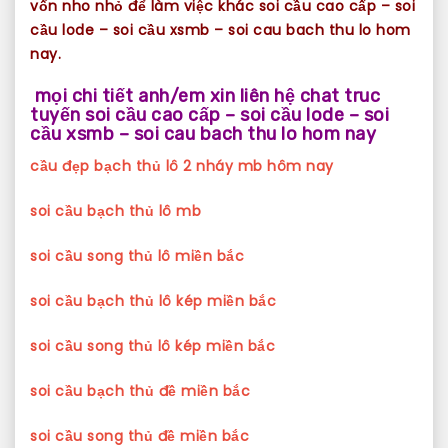
vốn nho nhỏ để làm việc khác soi cầu cao cấp – soi
cầu lode – soi cầu xsmb – soi cau bach thu lo hom
nay.
mọi chi tiết anh/em xin liên hệ chat truc
tuyến soi cầu cao cấp – soi cầu lode – soi
cầu xsmb – soi cau bach thu lo hom nay
cầu đẹp bạch thủ lô 2 nháy mb hôm nay
soi cầu bạch thủ lô mb
soi cầu song thủ lô miền bắc
soi cầu bạch thủ lô kép miền bắc
soi cầu song thủ lô kép miền bắc
soi cầu bạch thủ đề miền bắc
soi cầu song thủ đề miền bắc