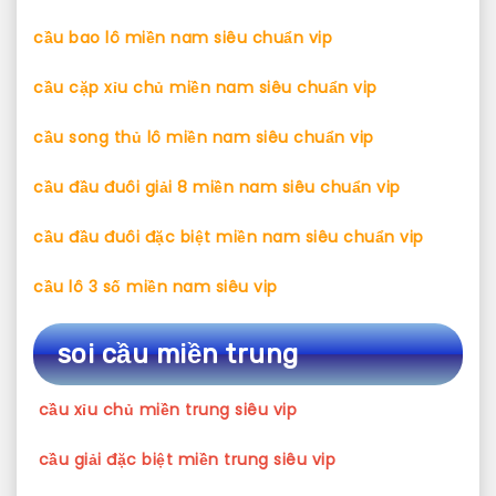
cầu bao lô miền nam siêu chuẩn vip
cầu cặp xỉu chủ miền nam siêu chuẩn vip
cầu song thủ lô miền nam siêu chuẩn vip
cầu đầu đuôi giải 8 miền nam siêu chuẩn vip
cầu đầu đuôi đặc biệt miền nam siêu chuẩn vip
cầu lô 3 số miền nam siêu vip
soi cầu miền trung
cầu xỉu chủ miền trung siêu vip
cầu giải đặc biệt miền trung siêu vip