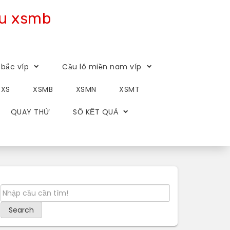
ầu xsmb
 bắc víp
Cầu lô miền nam víp
 XS
XSMB
XSMN
XSMT
QUAY THỬ
SỐ KẾT QUẢ
Search