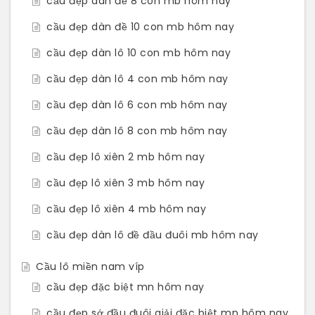
cầu đẹp dàn đề 8 con mb hôm nay
cầu đẹp dàn đề 10 con mb hôm nay
cầu đẹp dàn lô 10 con mb hôm nay
cầu đẹp dàn lô 4 con mb hôm nay
cầu đẹp dàn lô 6 con mb hôm nay
cầu đẹp dàn lô 8 con mb hôm nay
cầu đẹp lô xiên 2 mb hôm nay
cầu đẹp lô xiên 3 mb hôm nay
cầu đẹp lô xiên 4 mb hôm nay
cầu đẹp dàn lô đề đầu đuôi mb hôm nay
Cầu lô miền nam víp
cầu đẹp đặc biệt mn hôm nay
cầu đẹp sớ đầu đuôi giải đặc biệt mn hôm nay