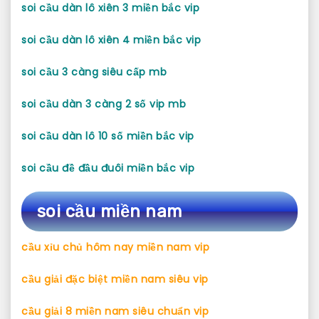
soi cầu dàn lô xiên 3 miền bắc vip
soi cầu dàn lô xiên 4 miền bắc vip
soi cầu 3 càng siêu cấp mb
soi cầu dàn 3 càng 2 số vip mb
soi cầu dàn lô 10 số miền bắc vip
soi cầu đề đầu đuôi miền bắc vip
soi cầu miền nam
cầu xỉu chủ hôm nay miền nam vip
cầu giải đặc biệt miền nam siêu vip
cầu giải 8 miền nam siêu chuẩn vip