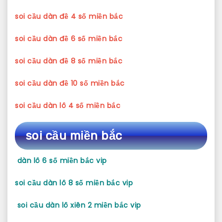
soi cầu dàn đề 4 số miền bắc
soi cầu dàn đề 6 số miền bắc
soi cầu dàn đề 8 số miền bắc
soi cầu dàn đề 10 số miền bắc
soi cầu dàn lô 4 số miền bắc
soi cầu miền bắc
dàn lô 6 số miền bắc vip
soi cầu dàn lô 8 số miền bắc vip
soi cầu dàn lô xiên 2 miền bắc vip