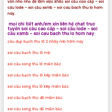
vốn nho nhỏ để làm việc khác soi cầu cao cấp – soi
cầu lode – soi cầu xsmb – soi cau bach thu lo hom
nay.
mọi chi tiết anh/em xin liên hệ chat truc
tuyến soi cầu cao cấp – soi cầu lode – soi
cầu xsmb – soi cau bach thu lo hom nay
cầu đẹp bạch thủ lô 2 nháy mb hôm nay
soi cầu bạch thủ lô mb
soi cầu song thủ lô miền bắc
soi cầu bạch thủ lô kép miền bắc
soi cầu song thủ lô kép miền bắc
soi cầu bạch thủ đề miền bắc
soi cầu song thủ đề miền bắc