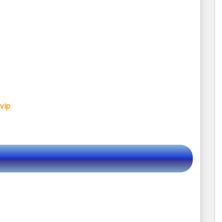
p
vip