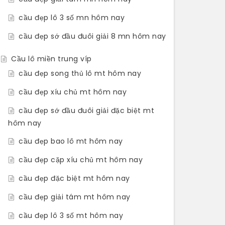
cầu đẹp lô 3 số mn hôm nay
cầu đẹp sớ đầu đuôi giải 8 mn hôm nay
Cầu lô miền trung víp
cầu đẹp song thủ lô mt hôm nay
cầu đẹp xíu chủ mt hôm nay
cầu đẹp sớ đầu đuôi giải đặc biệt mt
hôm nay
cầu đẹp bao lô mt hôm nay
cầu đẹp cặp xíu chủ mt hôm nay
cầu đẹp đặc biệt mt hôm nay
cầu đẹp giải tám mt hôm nay
cầu đẹp lô 3 số mt hôm nay