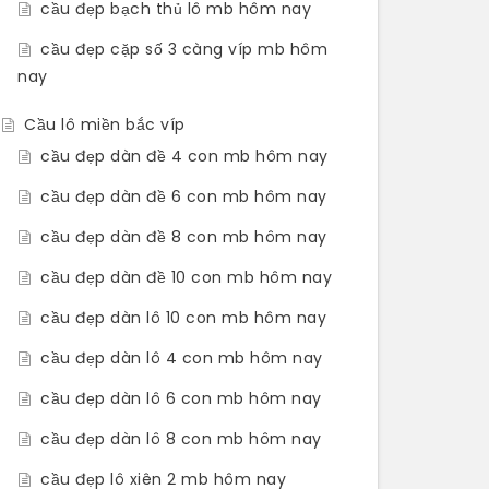
cầu đẹp bạch thủ lô mb hôm nay
cầu đẹp cặp số 3 càng víp mb hôm
nay
Cầu lô miền bắc víp
cầu đẹp dàn đề 4 con mb hôm nay
cầu đẹp dàn đề 6 con mb hôm nay
cầu đẹp dàn đề 8 con mb hôm nay
cầu đẹp dàn đề 10 con mb hôm nay
cầu đẹp dàn lô 10 con mb hôm nay
cầu đẹp dàn lô 4 con mb hôm nay
cầu đẹp dàn lô 6 con mb hôm nay
cầu đẹp dàn lô 8 con mb hôm nay
cầu đẹp lô xiên 2 mb hôm nay