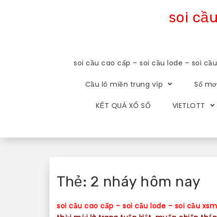
Skip
soi cầ
to
content
soi cầu cao cấp – soi cầu lode – soi cầ
Cầu lô miền trung víp
Sổ mơ
KẾT QUẢ XỔ SỐ
VIETLOTT
Thẻ:
2 nháy hôm nay
soi cầu cao cấp – soi cầu lode – soi cầu xs