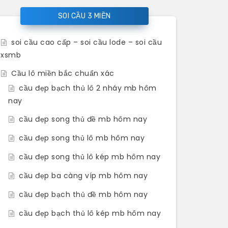
SOI CẦU 3 MIỀN
soi cầu cao cấp – soi cầu lode – soi cầu
xsmb
Cầu lô miền bắc chuẩn xác
cầu đẹp bạch thủ lô 2 nháy mb hôm
nay
cầu đẹp song thủ đề mb hôm nay
cầu đẹp song thủ lô mb hôm nay
cầu đẹp song thủ lô kép mb hôm nay
cầu đẹp ba càng víp mb hôm nay
cầu đẹp bạch thủ đề mb hôm nay
cầu đẹp bạch thủ lô kép mb hôm nay