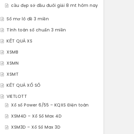
cầu đẹp sớ đầu đuôi giải 8 mt hôm nay
Sổ mơ lô đề 3 miền
Tính toán số chuẩn 3 miền
KẾT QUẢ XS
XSMB
XSMN
XSMT
KẾT QUẢ XỔ SỐ
VIETLOTT
Xổ số Power 6/55 – KQXS Điện toán
XSM4D – Xổ Số Max 4D
XSM3D – Xổ Số Max 3D