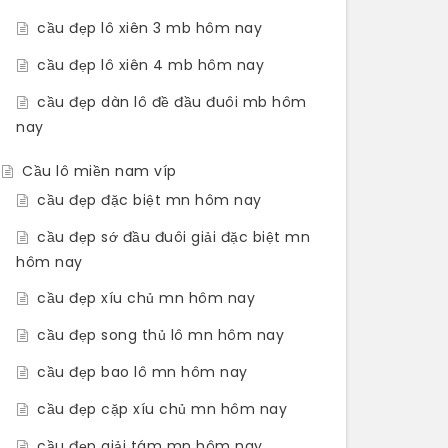
cầu đẹp lô xiên 3 mb hôm nay
cầu đẹp lô xiên 4 mb hôm nay
cầu đẹp dàn lô đề đầu đuôi mb hôm
nay
Cầu lô miền nam víp
cầu đẹp đặc biệt mn hôm nay
cầu đẹp sớ đầu đuôi giải đặc biệt mn
hôm nay
cầu đẹp xíu chủ mn hôm nay
cầu đẹp song thủ lô mn hôm nay
cầu đẹp bao lô mn hôm nay
cầu đẹp cặp xíu chủ mn hôm nay
cầu đẹp giải tám mn hôm nay