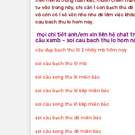
thời mới là trang tuấn kiệt, muốn chiến th
tư vào trang này, chỉ cần 1 con bạch thủ đề
và còn có 1 số vốn nho nhỏ để làm việc khác
cau bach thu lo hom nay.
mọi chi tiết anh/em xin liên hệ chat t
cầu xsmb – soi cau bach thu lo hom n
cầu đẹp bạch thủ lô 2 nháy mb hôm nay
soi cầu bạch thủ lô mb
soi cầu song thủ lô miền bắc
soi cầu bạch thủ lô kép miền bắc
soi cầu song thủ lô kép miền bắc
soi cầu bạch thủ đề miền bắc
soi cầu song thủ đề miền bắc