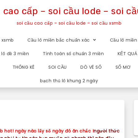
u cao cấp – soi cầu lode – soi c
soi cầu cao cấp – soi cầu lode – soi cầu xsmb
u xsmb
Cầu lô miền bắc chuẩn xác
Cầu lô miền
 lô đề 3 miền
Tính toán số chuẩn 3 miền
KẾT QUẢ
THỐNG KÊ
SOI CẦU
DÒ VÉ SỐ
SỔ MƠ
bạch thủ lô khung 2 ngày
mb hot! ngày nào lấy số ngày đó ăn chắc !
người thức