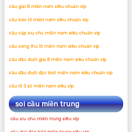
cầu giải 8 miền nam siêu chuẩn vip
cầu bao lô miền nam siêu chuẩn vip
cầu cặp xỉu chủ miền nam siêu chuẩn vip
cầu song thủ lô miền nam siêu chuẩn vip
cầu đầu đuôi giải 8 miền nam siêu chuẩn vip
cầu đầu đuôi đặc biệt miền nam siêu chuẩn vip
cầu lô 3 số miền nam siêu vip
soi cầu miền trung
cầu xỉu chủ miền trung siêu vip