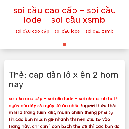
Skip
soi cầu cao cấp – soi cầu
to
content
lode – soi cầu xsmb
soi cầu cao cấp – soi cầu lode – soi cầu xsmb
Thẻ:
cap dàn lô xiên 2 hom
nay
soi cầu cao cấp – soi cầu lode – soi cầu xsmb hot!
ngày nào lấy số ngày đó ăn chắc !
người thức thời
mới là trang tuấn kiệt, muốn chiến thắng phải tự
tin.các bạn muốn gỡ nhanh thì nên đầu tư vào
trang này, chỉ cần 1 con bạch thủ đề thì các bạn đã