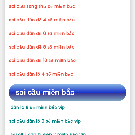
soi cầu song thủ đề miền bắc
soi cầu dàn đề 4 số miền bắc
soi cầu dàn đề 6 số miền bắc
soi cầu dàn đề 8 số miền bắc
soi cầu dàn đề 10 số miền bắc
soi cầu dàn lô 4 số miền bắc
soi cầu miền bắc
dàn lô 6 số miền bắc vip
soi cầu dàn lô 8 số miền bắc vip
soi cầu dàn lô xiên 2 miền bắc vip