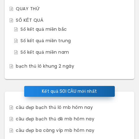
QUAY THỬ
SỐ KẾT QUẢ
Số kết quả miền bắc
Số kết quả miền trung
Số kết quả miền nam
bạch thủ lô khung 2 ngày
Kết quả SOI CẦU mới nhất
cầu đẹp bạch thủ lô mb hôm nay
cầu đẹp bạch thủ đề mb hôm nay
cầu đẹp ba càng víp mb hôm nay