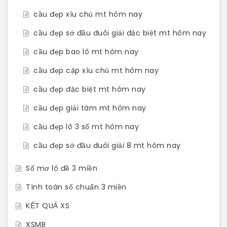
cầu đẹp xíu chủ mt hôm nay
cầu đẹp sớ đầu đuôi giải đặc biệt mt hôm nay
cầu đẹp bao lô mt hôm nay
cầu đẹp cặp xíu chủ mt hôm nay
cầu đẹp đặc biệt mt hôm nay
cầu đẹp giải tám mt hôm nay
cầu đẹp lô 3 số mt hôm nay
cầu đẹp sớ đầu đuôi giải 8 mt hôm nay
Sổ mơ lô đề 3 miền
Tính toán số chuẩn 3 miền
KẾT QUẢ XS
XSMB