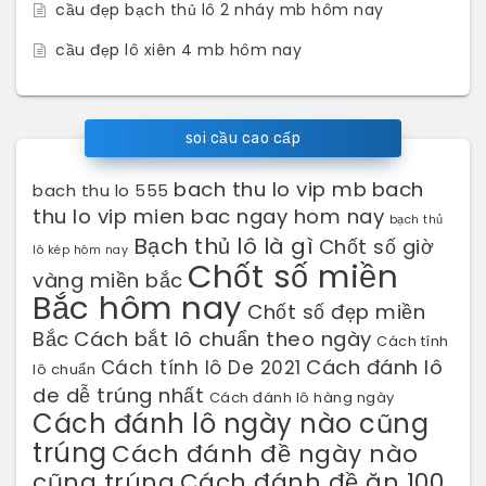
cầu đẹp bạch thủ lô 2 nháy mb hôm nay
cầu đẹp lô xiên 4 mb hôm nay
soi cầu cao cấp
bach thu lo vip mb
bach
bach thu lo 555
thu lo vip mien bac ngay hom nay
bạch thủ
Bạch thủ lô là gì
Chốt số giờ
lô kép hôm nay
Chốt số miền
vàng miền bắc
Bắc hôm nay
Chốt số đẹp miền
Bắc
Cách bắt lô chuẩn theo ngày
Cách tính
Cách đánh lô
Cách tính lô De 2021
lô chuẩn
de dễ trúng nhất
Cách đánh lô hàng ngày
Cách đánh lô ngày nào cũng
trúng
Cách đánh đề ngày nào
cũng trúng
Cách đánh đề ăn 100