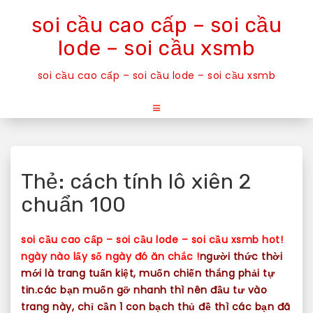
Skip
soi cầu cao cấp – soi cầu
to
content
lode – soi cầu xsmb
soi cầu cao cấp – soi cầu lode – soi cầu xsmb
Thẻ:
cách tính lô xiên 2
chuẩn 100
soi cầu cao cấp – soi cầu lode – soi cầu xsmb hot!
ngày nào lấy số ngày đó ăn chắc !
người thức thời
mới là trang tuấn kiệt, muốn chiến thắng phải tự
tin.các bạn muốn gỡ nhanh thì nên đầu tư vào
trang này, chỉ cần 1 con bạch thủ đề thì các bạn đã