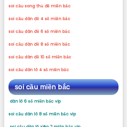
soi cầu song thủ đề miền bắc
soi cầu dàn đề 4 số miền bắc
soi cầu dàn đề 6 số miền bắc
soi cầu dàn đề 8 số miền bắc
soi cầu dàn đề 10 số miền bắc
soi cầu dàn lô 4 số miền bắc
soi cầu miền bắc
dàn lô 6 số miền bắc vip
soi cầu dàn lô 8 số miền bắc vip
soi cầu dàn lô xiên 2 miền bắc vip