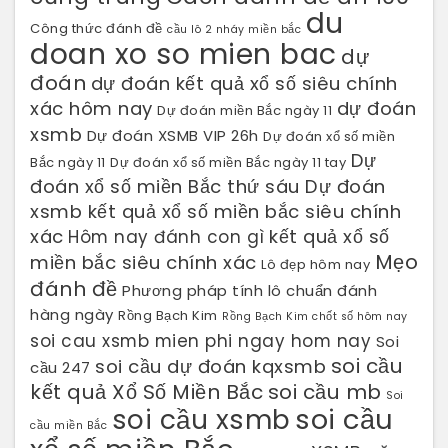
du
Công thức đánh đề
cầu lô 2 nháy miền bắc
doan xo so mien bac
dự
đoán
dự đoán kết quả xổ số siêu chính
xác hôm nay
dự đoán
Dự đoán miền Bắc ngày 11
xsmb
Dự đoán XSMB VIP 26h
Dự đoán xổ số miền
Dự
Bắc ngày 11
Dự đoán xổ số miền Bắc ngày 11 tay
đoán xổ số miền Bắc thứ sáu Dự đoán
xsmb kết quả xổ số miền bắc siêu chính
xác
kết quả xổ số
Hôm nay đánh con gì
Mẹo
miền bắc siêu chính xác
Lô đẹp hôm nay
đánh đề
Phương pháp tính lô chuẩn đánh
hàng ngày
Rồng Bạch Kim
Rồng Bạch Kim chốt số hôm nay
soi cau xsmb mien phi ngay hom nay
Soi
soi cầu
soi cầu dự đoán kqxsmb
cầu 247
kết quả Xổ Số Miền Bắc
soi cầu mb
Soi
soi cầu
soi cầu xsmb
cầu miền Bắc