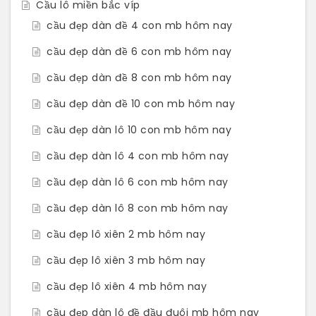
Cầu lô miền bắc víp
cầu đẹp dàn đề 4 con mb hôm nay
cầu đẹp dàn đề 6 con mb hôm nay
cầu đẹp dàn đề 8 con mb hôm nay
cầu đẹp dàn đề 10 con mb hôm nay
cầu đẹp dàn lô 10 con mb hôm nay
cầu đẹp dàn lô 4 con mb hôm nay
cầu đẹp dàn lô 6 con mb hôm nay
cầu đẹp dàn lô 8 con mb hôm nay
cầu đẹp lô xiên 2 mb hôm nay
cầu đẹp lô xiên 3 mb hôm nay
cầu đẹp lô xiên 4 mb hôm nay
cầu đẹp dàn lô đề đầu đuôi mb hôm nay