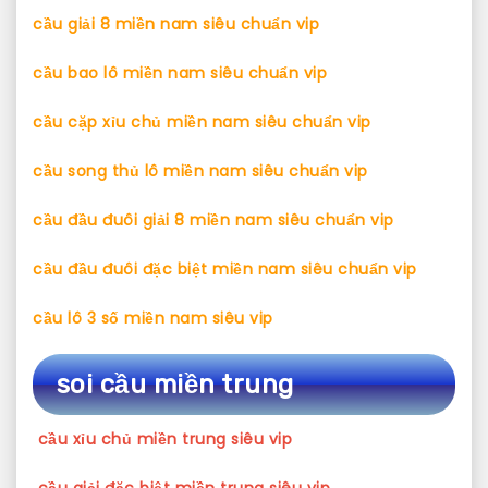
cầu giải 8 miền nam siêu chuẩn vip
cầu bao lô miền nam siêu chuẩn vip
cầu cặp xỉu chủ miền nam siêu chuẩn vip
cầu song thủ lô miền nam siêu chuẩn vip
cầu đầu đuôi giải 8 miền nam siêu chuẩn vip
cầu đầu đuôi đặc biệt miền nam siêu chuẩn vip
cầu lô 3 số miền nam siêu vip
soi cầu miền trung
cầu xỉu chủ miền trung siêu vip