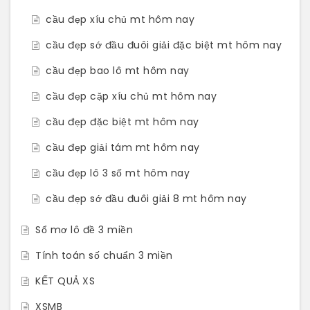
cầu đẹp xíu chủ mt hôm nay
cầu đẹp sớ đầu đuôi giải đặc biệt mt hôm nay
cầu đẹp bao lô mt hôm nay
cầu đẹp cặp xíu chủ mt hôm nay
cầu đẹp đặc biệt mt hôm nay
cầu đẹp giải tám mt hôm nay
cầu đẹp lô 3 số mt hôm nay
cầu đẹp sớ đầu đuôi giải 8 mt hôm nay
Sổ mơ lô đề 3 miền
Tính toán số chuẩn 3 miền
KẾT QUẢ XS
XSMB