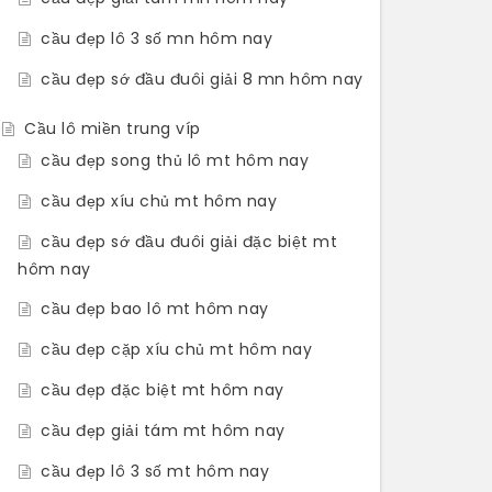
cầu đẹp lô 3 số mn hôm nay
cầu đẹp sớ đầu đuôi giải 8 mn hôm nay
Cầu lô miền trung víp
cầu đẹp song thủ lô mt hôm nay
cầu đẹp xíu chủ mt hôm nay
cầu đẹp sớ đầu đuôi giải đặc biệt mt
hôm nay
cầu đẹp bao lô mt hôm nay
cầu đẹp cặp xíu chủ mt hôm nay
cầu đẹp đặc biệt mt hôm nay
cầu đẹp giải tám mt hôm nay
cầu đẹp lô 3 số mt hôm nay