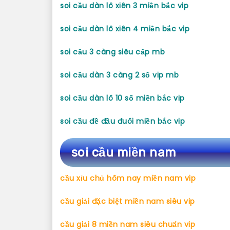
soi cầu dàn lô xiên 3 miền bắc vip
soi cầu dàn lô xiên 4 miền bắc vip
soi cầu 3 càng siêu cấp mb
soi cầu dàn 3 càng 2 số vip mb
soi cầu dàn lô 10 số miền bắc vip
soi cầu đề đầu đuôi miền bắc vip
soi cầu miền nam
cầu xỉu chủ hôm nay miền nam vip
cầu giải đặc biệt miền nam siêu vip
cầu giải 8 miền nam siêu chuẩn vip