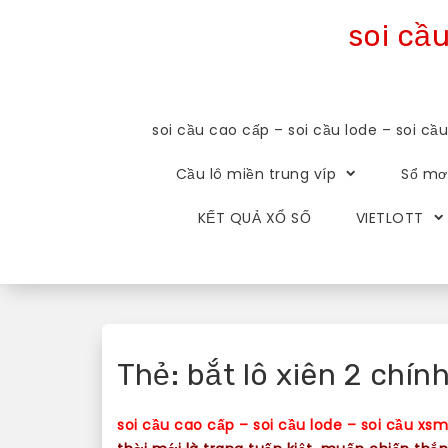
Skip
soi cầ
to
content
soi cầu cao cấp – soi cầu lode – soi cầ
Cầu lô miền trung víp
Sổ mơ
KẾT QUẢ XỔ SỐ
VIETLOTT
Thẻ:
bắt lô xiên 2 chín
soi cầu cao cấp – soi cầu lode – soi cầu xs