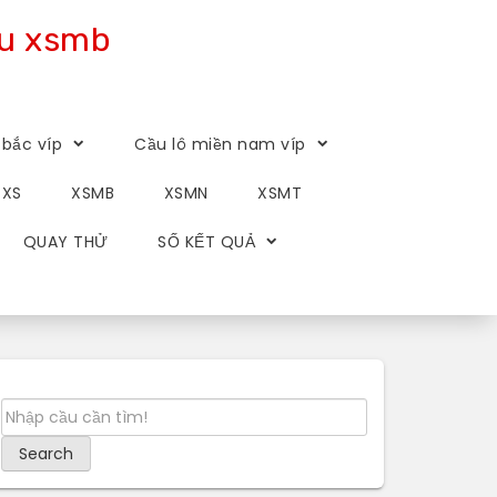
ầu xsmb
 bắc víp
Cầu lô miền nam víp
 XS
XSMB
XSMN
XSMT
QUAY THỬ
SỐ KẾT QUẢ
Search