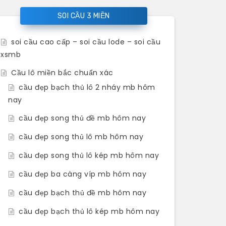
SOI CẦU 3 MIỀN
soi cầu cao cấp – soi cầu lode – soi cầu
xsmb
Cầu lô miền bắc chuẩn xác
cầu đẹp bạch thủ lô 2 nháy mb hôm
nay
cầu đẹp song thủ đề mb hôm nay
cầu đẹp song thủ lô mb hôm nay
cầu đẹp song thủ lô kép mb hôm nay
cầu đẹp ba càng víp mb hôm nay
cầu đẹp bạch thủ đề mb hôm nay
cầu đẹp bạch thủ lô kép mb hôm nay