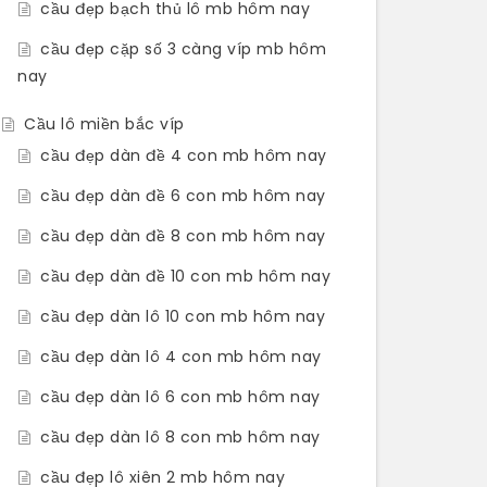
cầu đẹp bạch thủ lô mb hôm nay
cầu đẹp cặp số 3 càng víp mb hôm
nay
Cầu lô miền bắc víp
cầu đẹp dàn đề 4 con mb hôm nay
cầu đẹp dàn đề 6 con mb hôm nay
cầu đẹp dàn đề 8 con mb hôm nay
cầu đẹp dàn đề 10 con mb hôm nay
cầu đẹp dàn lô 10 con mb hôm nay
cầu đẹp dàn lô 4 con mb hôm nay
cầu đẹp dàn lô 6 con mb hôm nay
cầu đẹp dàn lô 8 con mb hôm nay
cầu đẹp lô xiên 2 mb hôm nay