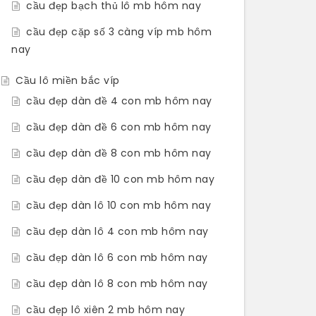
cầu đẹp bạch thủ lô mb hôm nay
cầu đẹp cặp số 3 càng víp mb hôm
nay
Cầu lô miền bắc víp
cầu đẹp dàn đề 4 con mb hôm nay
cầu đẹp dàn đề 6 con mb hôm nay
cầu đẹp dàn đề 8 con mb hôm nay
cầu đẹp dàn đề 10 con mb hôm nay
cầu đẹp dàn lô 10 con mb hôm nay
cầu đẹp dàn lô 4 con mb hôm nay
cầu đẹp dàn lô 6 con mb hôm nay
cầu đẹp dàn lô 8 con mb hôm nay
cầu đẹp lô xiên 2 mb hôm nay