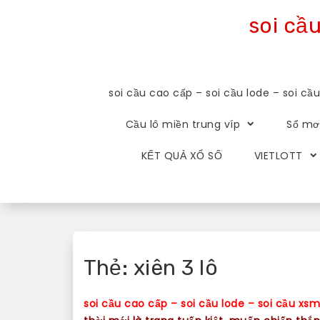
Skip
soi cầ
to
content
soi cầu cao cấp – soi cầu lode – soi cầ
Cầu lô miền trung víp
Sổ mơ
KẾT QUẢ XỔ SỐ
VIETLOTT
Thẻ:
xiên 3 lô
soi cầu cao cấp – soi cầu lode – soi cầu xs