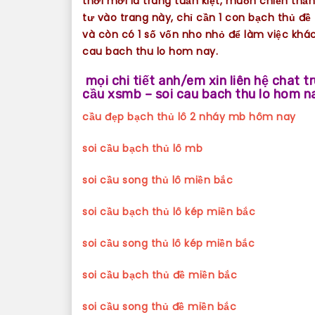
thời mới là trang tuấn kiệt, muốn chiến th
tư vào trang này, chỉ cần 1 con bạch thủ đề
và còn có 1 số vốn nho nhỏ để làm việc khác
cau bach thu lo hom nay.
mọi chi tiết anh/em xin liên hệ chat t
cầu xsmb – soi cau bach thu lo hom n
cầu đẹp bạch thủ lô 2 nháy mb hôm nay
soi cầu bạch thủ lô mb
soi cầu song thủ lô miền bắc
soi cầu bạch thủ lô kép miền bắc
soi cầu song thủ lô kép miền bắc
soi cầu bạch thủ đề miền bắc
soi cầu song thủ đề miền bắc