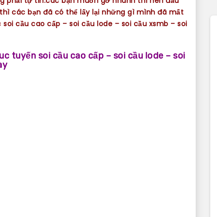
ắng phải tự tin.các bạn muốn gỡ nhanh thì nên đầu
 thì các bạn đã có thể lấy lại những gì mình đã mất
 soi cầu cao cấp – soi cầu lode – soi cầu xsmb – soi
ruc tuyến soi cầu cao cấp – soi cầu lode – soi
ay