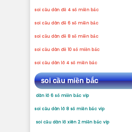
soi cầu dàn đề 4 số miền bắc
soi cầu dàn đề 6 số miền bắc
soi cầu dàn đề 8 số miền bắc
soi cầu dàn đề 10 số miền bắc
soi cầu dàn lô 4 số miền bắc
soi cầu miền bắc
dàn lô 6 số miền bắc vip
soi cầu dàn lô 8 số miền bắc vip
soi cầu dàn lô xiên 2 miền bắc vip