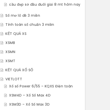
cầu đẹp sớ đầu đuôi giải 8 mt hôm nay
Sổ mơ lô đề 3 miền
Tính toán số chuẩn 3 miền
KẾT QUẢ XS
XSMB
XSMN
XSMT
KẾT QUẢ XỔ SỐ
VIETLOTT
Xổ số Power 6/55 – KQXS Điện toán
XSM4D – Xổ Số Max 4D
XSM3D – Xổ Số Max 3D