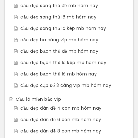
cầu đẹp song thủ đề mb hôm nay
cầu đẹp song thủ lô mb hôm nay
cầu đẹp song thủ lô kép mb hôm nay
cầu đẹp ba càng víp mb hôm nay
cầu đẹp bạch thủ đề mb hôm nay
cầu đẹp bạch thủ lô kép mb hôm nay
cầu đẹp bạch thủ lô mb hôm nay
cầu đẹp cặp số 3 càng víp mb hôm nay
Cầu lô miền bắc víp
cầu đẹp dàn đề 4 con mb hôm nay
cầu đẹp dàn đề 6 con mb hôm nay
cầu đẹp dàn đề 8 con mb hôm nay