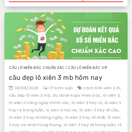
CẦU LÔ MIỀN BẮC CHUẨN XÁC
¦
CẦU LÔ MIỀN BẮC VÍP
cầu đẹp lô xiên 3 mb hôm nay
ở
,
08/08/2026
171 bình luận
cách tính xiên 3 lô
cầu
,
,
,
cầu đẹp lô xiên 3 mb
du doan kqxs mien bac
lô xiên 3
đẹp
,
,
lô xiên 3 hàng ngày chính xác
lô xiên 3 hay ra
lô xiên 3
lô
,
,
,
hay ra trong tuần
lo xien 3 hay ve
lô xiên 3 hay về cầu
xiên
,
,
lô xiên 3 hay về hàng ngày
lô xiên 3 hay về nhất
lô xiên
3
,
,
3 hay ve nhat trong thang
lô xiên 3 hay về trong tuần
lô
mb