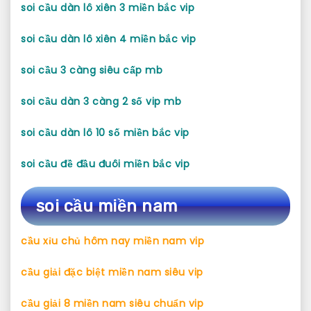
soi cầu dàn lô xiên 3 miền bắc vip
soi cầu dàn lô xiên 4 miền bắc vip
soi cầu 3 càng siêu cấp mb
soi cầu dàn 3 càng 2 số vip mb
soi cầu dàn lô 10 số miền bắc vip
soi cầu đề đầu đuôi miền bắc vip
soi cầu miền nam
cầu xỉu chủ hôm nay miền nam vip
cầu giải đặc biệt miền nam siêu vip
cầu giải 8 miền nam siêu chuẩn vip