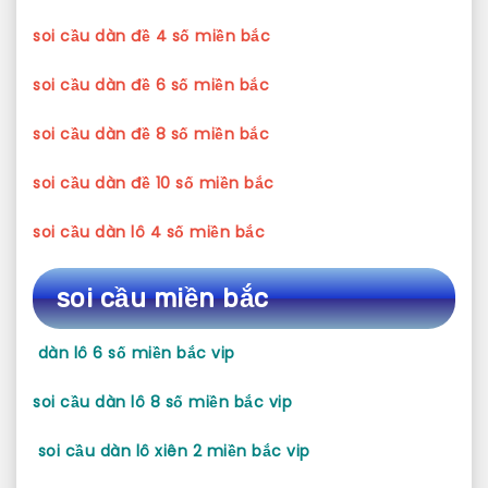
soi cầu dàn đề 4 số miền bắc
soi cầu dàn đề 6 số miền bắc
soi cầu dàn đề 8 số miền bắc
soi cầu dàn đề 10 số miền bắc
soi cầu dàn lô 4 số miền bắc
soi cầu miền bắc
dàn lô 6 số miền bắc vip
soi cầu dàn lô 8 số miền bắc vip
soi cầu dàn lô xiên 2 miền bắc vip