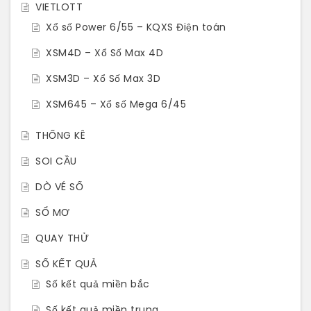
VIETLOTT
Xổ số Power 6/55 – KQXS Điện toán
XSM4D – Xổ Số Max 4D
XSM3D – Xổ Số Max 3D
XSM645 – Xổ số Mega 6/45
THỐNG KÊ
SOI CẦU
DÒ VÉ SỐ
SỔ MƠ
QUAY THỬ
SỐ KẾT QUẢ
Số kết quả miền bắc
Số kết quả miền trung