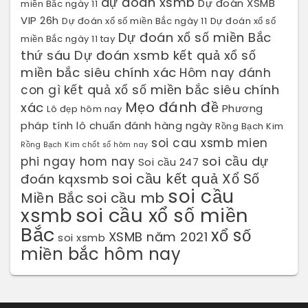
dự đoán xsmb
Dự đoán XSMB
miền Bắc ngày 11
VIP 26h
Dự đoán xổ số miền Bắc ngày 11
Dự đoán xổ số
Dự đoán xổ số miền Bắc
miền Bắc ngày 11 tay
thứ sáu Dự đoán xsmb kết quả xổ số
miền bắc siêu chính xác
Hôm nay đánh
kết quả xổ số miền bắc siêu chính
con gì
Mẹo đánh đề
xác
Phương
Lô đẹp hôm nay
pháp tính lô chuẩn đánh hàng ngày
Rồng Bạch Kim
soi cau xsmb mien
Rồng Bạch Kim chốt số hôm nay
soi cầu dự
phi ngay hom nay
Soi cầu 247
soi cầu kết quả Xổ Số
đoán kqxsmb
soi cầu
Miền Bắc
soi cầu mb
soi cầu xổ số miền
xsmb
Bắc
xổ số
XSMB năm 2021
soi xsmb
miền bắc hôm nay