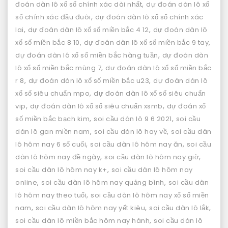
,
đoán dàn lô xổ số chính xác dài nhất
dự đoán dàn lô xổ
,
số chính xác đầu đuôi
dự đoán dàn lô xổ số chính xác
,
,
lai
dự đoán dàn lô xổ số miền bắc 4 12
dự đoán dàn lô
,
,
xổ số miền bắc 8 10
dự đoán dàn lô xổ số miền bắc 9 tay
,
dự đoán dàn lô xổ số miền bắc hàng tuần
dự đoán dàn
,
lô xổ số miền bắc mùng 7
dự đoán dàn lô xổ số miền bắc
,
,
r 8
dự đoán dàn lô xổ số miền bắc u23
dự đoán dàn lô
,
xổ số siêu chuẩn mpo
dự đoán dàn lô xổ số siêu chuẩn
,
,
vip
dự đoán dàn lô xổ số siêu chuẩn xsmb
dự đoán xổ
,
,
số miền bắc bạch kim
soi cầu dàn lô 9 6 2021
soi cầu
,
,
dàn lô gan miền nam
soi cầu dàn lô hay về
soi cầu dàn
,
,
lô hôm nay 6 số cuối
soi cầu dàn lô hôm nay ăn
soi cầu
,
,
dàn lô hôm nay đề ngày
soi cầu dàn lô hôm nay giờ
,
soi cầu dàn lô hôm nay k+
soi cầu dàn lô hôm nay
,
,
online
soi cầu dàn lô hôm nay quảng bình
soi cầu dàn
,
lô hôm nay theo tuổi
soi cầu dàn lô hôm nay xổ số miền
,
,
,
nam
soi cầu dàn lô hôm nay yết kiêu
soi cầu dàn lô lắk
,
soi cầu dàn lô miền bắc hôm nay hành
soi cầu dàn lô