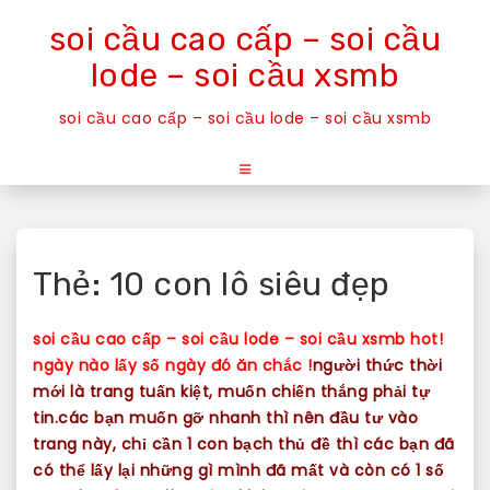
Skip
soi cầu cao cấp – soi cầu
to
content
lode – soi cầu xsmb
soi cầu cao cấp – soi cầu lode – soi cầu xsmb
Thẻ:
10 con lô siêu đẹp
soi cầu cao cấp – soi cầu lode – soi cầu xsmb hot!
ngày nào lấy số ngày đó ăn chắc !
người thức thời
mới là trang tuấn kiệt, muốn chiến thắng phải tự
tin.các bạn muốn gỡ nhanh thì nên đầu tư vào
trang này, chỉ cần 1 con bạch thủ đề thì các bạn đã
có thể lấy lại những gì mình đã mất và còn có 1 số