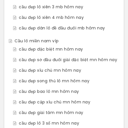
cầu đẹp lô xiên 3 mb hôm nay
cầu đẹp lô xiên 4 mb hôm nay
cầu đẹp dàn lô đề đầu đuôi mb hôm nay
Cầu lô miền nam víp
cầu đẹp đặc biệt mn hôm nay
cầu đẹp sớ đầu đuôi giải đặc biệt mn hôm nay
cầu đẹp xíu chủ mn hôm nay
cầu đẹp song thủ lô mn hôm nay
cầu đẹp bao lô mn hôm nay
cầu đẹp cặp xíu chủ mn hôm nay
cầu đẹp giải tám mn hôm nay
cầu đẹp lô 3 số mn hôm nay