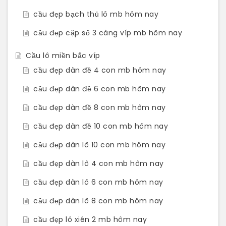
cầu đẹp bạch thủ lô mb hôm nay
cầu đẹp cặp số 3 càng víp mb hôm nay
Cầu lô miền bắc víp
cầu đẹp dàn đề 4 con mb hôm nay
cầu đẹp dàn đề 6 con mb hôm nay
cầu đẹp dàn đề 8 con mb hôm nay
cầu đẹp dàn đề 10 con mb hôm nay
cầu đẹp dàn lô 10 con mb hôm nay
cầu đẹp dàn lô 4 con mb hôm nay
cầu đẹp dàn lô 6 con mb hôm nay
cầu đẹp dàn lô 8 con mb hôm nay
cầu đẹp lô xiên 2 mb hôm nay