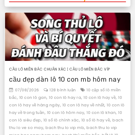
CẦU LÔ MIỀN BẮC CHUẨN XÁC
¦
CẦU LÔ MIỀN BẮC VÍP
cầu đẹp dàn lô 10 con mb hôm nay
ở
07/08/2026
128 bình luận
10 cặp số lô miền
cầu
,
,
,
,
bắc
10 con lô gan
10 con lô hay ra
10 con lô hay về
10
đẹp
,
,
con lô hay về hàng ngày
10 con lô hay về nhất
10 con lô
dàn
,
,
,
hay về trong tuần
10 con lô hôm nay
10 con lô khan
10
lô
,
,
,
con lô siêu đẹp
10 số lô chính xác
10 số lô hay về
bach
10
,
,
thu lo ve so may
bach thu lo vip mb
bach thu lo vip
con