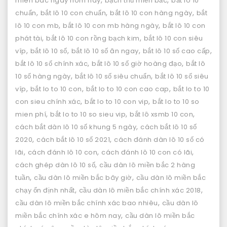
,
,
mien bac ngay hom nay
bạch thủ miền bắc
bắt lô 10
mb
,
,
,
chuẩn
bắt lô 10 con chuẩn
bắt lô 10 con hàng ngày
bắt
hôm
,
,
lô 10 con mb
bắt lô 10 con mb hàng ngày
bắt lô 10 con
nay
,
,
phát tài
bắt lô 10 con rồng bạch kim
bắt lô 10 con siêu
,
,
,
,
víp
bắt lô 10 số
bắt lô 10 số ăn ngay
bắt lô 10 số cao cấp
,
,
bắt lô 10 số chính xác
bắt lô 10 số giờ hoàng đạo
bắt lô
,
,
10 số hàng ngày
bắt lô 10 số siêu chuẩn
bắt lô 10 số siêu
,
,
,
víp
bắt lo to 10 con
bắt lo to 10 con cao cap
bắt lo to 10
,
,
con sieu chính xác
bắt lo to 10 con vip
bắt lo to 10 so
,
,
,
mien phí
bắt lo to 10 so sieu vip
bắt lô xsmb 10 con
,
cách bắt dàn lô 10 số khung 5 ngày
cách bắt lô 10 số
,
,
2020
cách bắt lô 10 số 2021
cách đánh dàn lô 10 số có
,
,
,
lãi
cách đánh lô 10 con
cách đánh lô 10 con có lãi
,
cách ghép dàn lô 10 số
cầu dàn lô miền bắc 2 hàng
,
,
tuần
cầu dàn lô miền bắc bây giờ
cầu dàn lô miền bắc
,
,
chạy ổn định nhất
cầu dàn lô miền bắc chính xác 2018
,
cầu dàn lô miền bắc chính xác bao nhiêu
cầu dàn lô
,
miền bắc chính xác e hôm nay
cầu dàn lô miền bắc