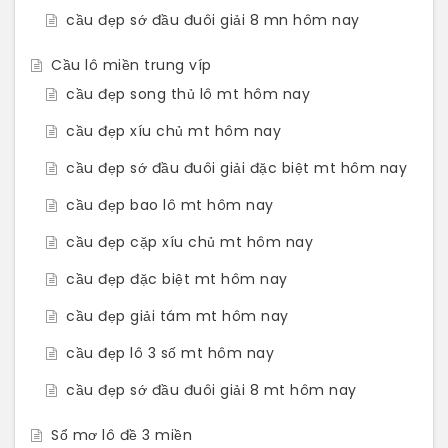
cầu đẹp sớ đầu đuôi giải 8 mn hôm nay
Cầu lô miền trung víp
cầu đẹp song thủ lô mt hôm nay
cầu đẹp xíu chủ mt hôm nay
cầu đẹp sớ đầu đuôi giải đặc biệt mt hôm nay
cầu đẹp bao lô mt hôm nay
cầu đẹp cặp xíu chủ mt hôm nay
cầu đẹp đặc biệt mt hôm nay
cầu đẹp giải tám mt hôm nay
cầu đẹp lô 3 số mt hôm nay
cầu đẹp sớ đầu đuôi giải 8 mt hôm nay
Sổ mơ lô đề 3 miền