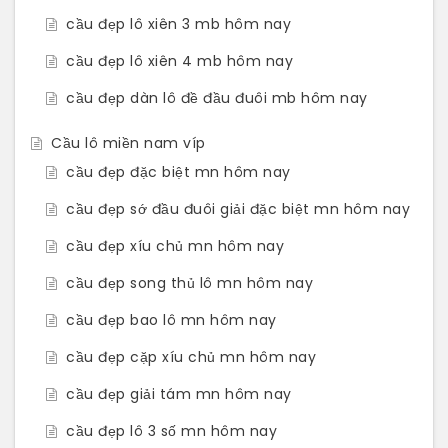
cầu đẹp lô xiên 3 mb hôm nay
cầu đẹp lô xiên 4 mb hôm nay
cầu đẹp dàn lô đề đầu đuôi mb hôm nay
Cầu lô miền nam víp
cầu đẹp đặc biệt mn hôm nay
cầu đẹp sớ đầu đuôi giải đặc biệt mn hôm nay
cầu đẹp xíu chủ mn hôm nay
cầu đẹp song thủ lô mn hôm nay
cầu đẹp bao lô mn hôm nay
cầu đẹp cặp xíu chủ mn hôm nay
cầu đẹp giải tám mn hôm nay
cầu đẹp lô 3 số mn hôm nay