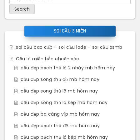
Search
SOI CẦU 3 MIỀN
soi cầu cao cấp – soi cầu lode – soi cầu xsmb
Cầu lô miền bắc chuẩn xác
cầu đẹp bạch thủ lô 2 nháy mb hôm nay
cầu đẹp song thủ đề mb hôm nay
cầu đẹp song thủ lô mb hôm nay
cầu đẹp song thủ lô kép mb hôm nay
cầu đẹp ba càng víp mb hôm nay
cầu đẹp bạch thủ đề mb hôm nay
cầu đẹp bạch thủ lô kép mb hôm nay