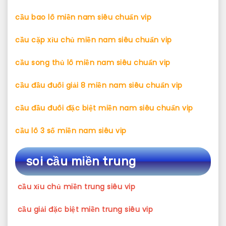
cầu bao lô miền nam siêu chuẩn vip
cầu cặp xỉu chủ miền nam siêu chuẩn vip
cầu song thủ lô miền nam siêu chuẩn vip
cầu đầu đuôi giải 8 miền nam siêu chuẩn vip
cầu đầu đuôi đặc biệt miền nam siêu chuẩn vip
cầu lô 3 số miền nam siêu vip
soi cầu miền trung
cầu xỉu chủ miền trung siêu vip
cầu giải đặc biệt miền trung siêu vip