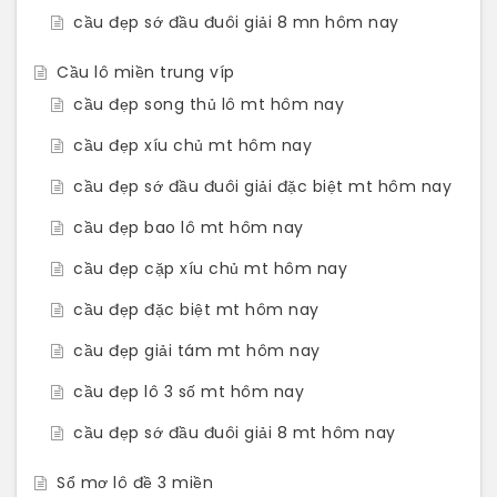
cầu đẹp sớ đầu đuôi giải 8 mn hôm nay
Cầu lô miền trung víp
cầu đẹp song thủ lô mt hôm nay
cầu đẹp xíu chủ mt hôm nay
cầu đẹp sớ đầu đuôi giải đặc biệt mt hôm nay
cầu đẹp bao lô mt hôm nay
cầu đẹp cặp xíu chủ mt hôm nay
cầu đẹp đặc biệt mt hôm nay
cầu đẹp giải tám mt hôm nay
cầu đẹp lô 3 số mt hôm nay
cầu đẹp sớ đầu đuôi giải 8 mt hôm nay
Sổ mơ lô đề 3 miền