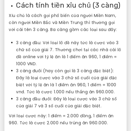
Cách tính tiền xỉu chủ (3 càng)
Xỉu chủ là cách gọi phổ biến của người Miền Nam,
còn người Miền Bắc và Miền Trung thì thường gọi
với cái tên 3 càng. Ba càng gồm các loại sau đây:
3 càng đầu: Với loại lô đề này tức là cược vào 3
chữ số của giải 7. Thường chơi tại các nhà cái lô
đề online với tỷ lệ ăn là 1 điểm ăn 960, 1 điểm =
1000 VND.
3 càng đuôi (hay còn gọi là 3 càng đặc biệt):
Đây là loại cược vào 3 chữ số cuối của giải đặc
biệt với tỷ lệ ăn là 1 điểm ăn 960, 1 điểm = 1000
vnd. Tức là cược 1.000 nếu thắng ăn 960.000.
3 càng đầu đuôi: Đây là loại cược vào 3 chữ số
của giải 7 và 3 số cuối của giải đặc biệt.
Với loại cược này: 1 điểm = 2.000 đồng, 1 điểm ăn
960. Tức là cược 2.000 nếu trúng ăn 960.000.