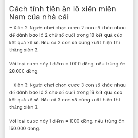
Cách tính tiền ăn lô xiên miền
Nam của nhà cái
– Xiên 2: Người chơi chọn cược 2 con số khác nhau
để đánh bao lô 2 chữ số cuối trong 18 kết quả của
kết quả xổ số. Nếu cả 2 con số cùng xuất hiện thì
thắng xiên 2.
Với loại cược này 1 điểm = 1.000 đồng, nếu trúng ăn
28.000 đồng.
– Xiên 3: Người chơi chọn cược 3 con số khác nhau
để đánh bao lô 2 chữ số cuối trong 18 kết quả của
kết quả xổ số. Nếu cả 3 con số cùng xuất hiện thì
thắng xiên 3.
Với loại cược này 1 điểm = 1000 đồng, nếu trúng ăn
150.000 đồng.