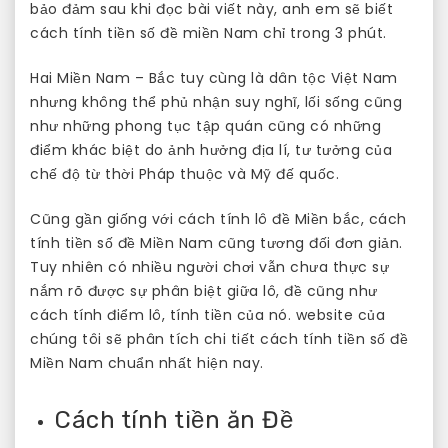
bảo đảm sau khi đọc bài viết này, anh em sẽ biết
cách tính tiền số đề miền Nam chỉ trong 3 phút.
Hai Miền Nam – Bắc tuy cùng là dân tộc Việt Nam
nhưng không thể phủ nhận suy nghĩ, lối sống cũng
như những phong tục tập quán cũng có những
điểm khác biệt do ảnh hưởng địa lí, tư tưởng của
chế độ từ thời Pháp thuộc và Mỹ đế quốc.
Cũng gần giống với cách tính lô đề Miền bắc, cách
tính tiền số đề Miền Nam cũng tương đối đơn giản.
Tuy nhiên có nhiều người chơi vẫn chưa thực sự
nắm rõ được sự phân biệt giữa lô, đề cũng như
cách tính điểm lô, tính tiền của nó. website của
chúng tôi sẽ phân tích chi tiết cách tính tiền số đề
Miền Nam chuẩn nhất hiện nay.
Cách tính tiền ăn Đề