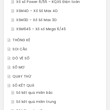
Xổ số Power 6/55 – KQXS Điện toán
XSM4D – Xổ Số Max 4D
XSM3D – Xổ Số Max 3D
XSM645 – Xổ số Mega 6/45
THỐNG KÊ
SOI CẦU
DÒ VÉ SỐ
SỔ MƠ
QUAY THỬ
SỐ KẾT QUẢ
Số kết quả miền bắc
Số kết quả miền trung