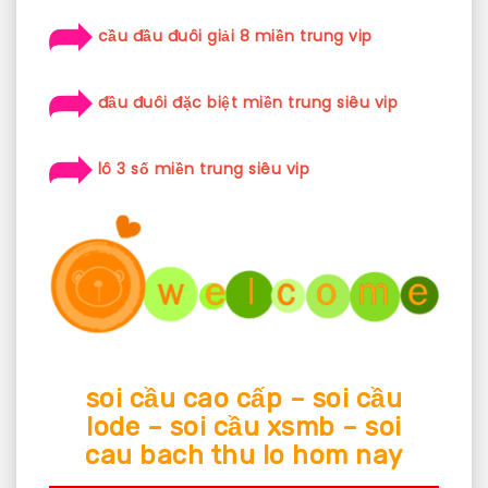
cầu đầu đuôi giải 8 miền trung vip
đầu đuôi đặc biệt miền trung siêu vip
lô 3 số miền trung siêu vip
soi cầu cao cấp – soi cầu
lode – soi cầu xsmb – soi
cau bach thu lo hom nay