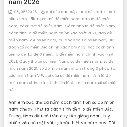
nam 2026
05/05/2026
soi cầu cao cấp - soi cầu lode - soi
,
cầu xsmb
bạch thủ đề miền nam
bao lô đề miền
,
,
,
nam
cách bắt đề miền nam
Cách tính lô đề miền Nam
,
cách tính lô đề miền nam chính xác nhất 2021
dàn đề
,
,
,
miền nam
de mien nam
du doan xo so mien bac
Dự
,
đoán xổ số miền Bắc chính xác hôm nay
học cách tính
,
,
tiền lô đề
Lô de 3 miền
lô đề miền nam chính xác nhất
,
,
,
2021
Quay thử xổ số miền Nam
số đề mien nam
số đề
,
,
miền nam 2021
số đề miền nam nhanh trong 3 phút
Soi
,
,
cầu miền Nam VIP
soi cầu số đề miền nam
tính lô đề
,
,
miền nam chính xác
tính tiền lô đề miền nam
xổ số miền
bắc
Anh em bạc thủ đã nắm cách tính tiền số đề miền
Nam chưa? Thật ra cách tính tiền lô đề miền Bắc,
Trung, Nam đều có trên quy tắc giống nhau, tuy
nhiên vẫn có một vài sự khác biệt và hôm nay. Tôi