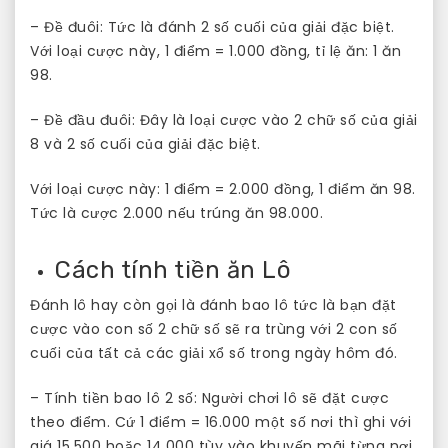
– Đề đuôi: Tức là đánh 2 số cuối của giải đặc biệt.
Với loại cược này, 1 điểm = 1.000 đồng, tỉ lệ ăn: 1 ăn
98.
– Đề đầu đuôi: Đây là loại cược vào 2 chữ số của giải
8 và 2 số cuối của giải đặc biệt.
Với loại cược này: 1 điểm = 2.000 đồng, 1 điểm ăn 98.
Tức là cược 2.000 nếu trúng ăn 98.000.
Cách tính tiền ăn Lô
Đánh lô hay còn gọi là đánh bao lô tức là bạn đặt
cược vào con số 2 chữ số sẽ ra trùng với 2 con số
cuối của tất cả các giải xổ số trong ngày hôm đó.
– Tính tiền bao lô 2 số: Người chơi lô sẽ đặt cược
theo điểm. Cứ 1 điểm = 16.000 một số nơi thì ghi với
giá 15.500 hoặc 14.000 tùy vào khuyến mãi từng nơi