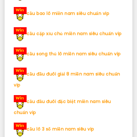
cầu bao lô miền nam siêu chuẩn vip
cầu cặp xỉu chủ miền nam siêu chuẩn vip
cầu song thủ lô miền nam siêu chuẩn vip
cầu đầu đuôi giải 8 miền nam siêu chuẩn
vip
cầu đầu đuôi đặc biệt miền nam siêu
chuẩn vip
cầu lô 3 số miền nam siêu vip