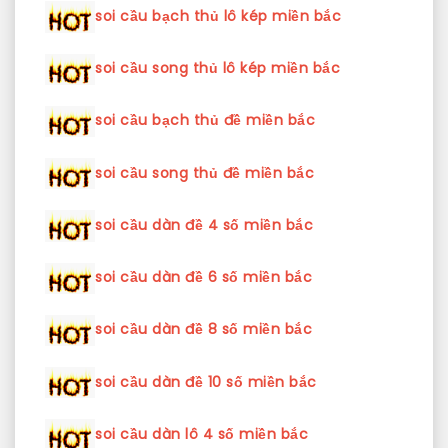
soi cầu bạch thủ lô kép miền bắc
soi cầu song thủ lô kép miền bắc
soi cầu bạch thủ đề miền bắc
soi cầu song thủ đề miền bắc
soi cầu dàn đề 4 số miền bắc
soi cầu dàn đề 6 số miền bắc
soi cầu dàn đề 8 số miền bắc
soi cầu dàn đề 10 số miền bắc
soi cầu dàn lô 4 số miền bắc