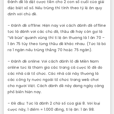
Đánh đề là đặt cược tiền cho 2 con số cuối của giải
đặc biệt xổ số. Nếu trúng thì tính theo tỷ lệ ăn quy
định với chủ đề.
– Đánh đề offline: Hiện nay với cách đánh đề offline
tức là đánh với các chủ đề, thầu đề hay còn gọi là
“Vẽ bùa” quanh vùng thì tỉ lệ ăn thường là 1 ăn 70 –
1 ăn 75 tùy theo từng thầu đề khác nhau. (Tức là bỏ
ra 1 ngàn nếu trúng thắng 70 hoặc 75 ngàn).
– Đánh đề online: Với cách đánh lô đề Miền Nam
online tức là tham gia các trang cá cược lô đề do
các nhà cái tổ chức. Các nhà cái này thường là
các công ty nước ngoài tổ chức trang web chơi
cho người Việt. Cách đánh đề này đang ngày càng
phổ biến hiện nay.
– Đề đầu: Tức là đánh 2 chữ số của giải 8. Với loại
cược này, 1 điểm = 1.000 đồng, tỉ lệ ăn: 1 ăn 98.