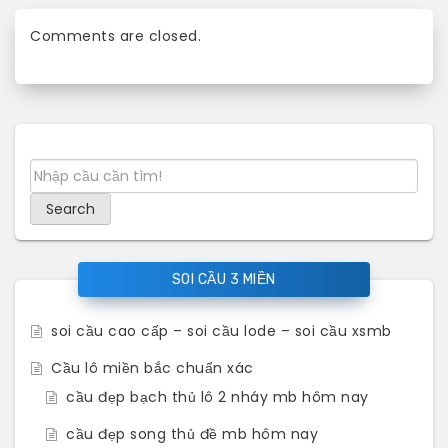
Comments are closed.
Search
SOI CẦU 3 MIỀN
soi cầu cao cấp – soi cầu lode – soi cầu xsmb
Cầu lô miền bắc chuẩn xác
cầu đẹp bạch thủ lô 2 nháy mb hôm nay
cầu đẹp song thủ đề mb hôm nay