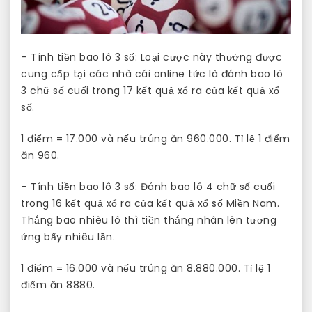
– Tính tiền bao lô 3 số: Loại cược này thường được
cung cấp tại các nhà cái online tức là đánh bao lô
3 chữ số cuối trong 17 kết quả xổ ra của kết quả xổ
số.
1 điểm = 17.000 và nếu trúng ăn 960.000. Tỉ lệ 1 điểm
ăn 960.
– Tính tiền bao lô 3 số: Đánh bao lô 4 chữ số cuối
trong 16 kết quả xổ ra của kết quả xổ số Miền Nam.
Thắng bao nhiêu lô thì tiền thắng nhân lên tương
ứng bấy nhiêu lần.
1 điểm = 16.000 và nếu trúng ăn 8.880.000. Tỉ lệ 1
điểm ăn 8880.